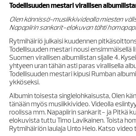
Todellisuuden mestari virallisen albumilistan
Olen kännissä-musiikkivideolla miesten välis
Napapiirin sankarit-elokuvan tähti homopapi
Rytmihäiriö julkaisi kuudennen pitkäsoitton
Todellisuuden mestari nousi ensimmäisellä li
Suomen virallisen albumilistan sijalle 4. Kyse
yhtyeen uran tähän asti paras virallisella albu
Todellisuuden mestari kipusi Rumban albumil
ykköseksi.
Albumin toisesta singlelohkaisusta, Olen känn
tänään myös musiikkivideo. Videolla esiint
roolissa mm. Napapiirin sankarit- ja Pitkä 
elokuvista tuttu Timo Lavikainen. Toista ho
Rytmihäiriön laulaja Unto Helo. Katso video tä