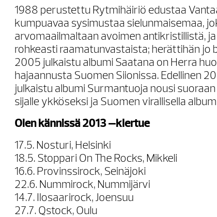
1988 perustettu Rytmihäiriö edustaa Vantaa
kumpuavaa sysimustaa sielunmaisemaa, jo
arvomaailmaltaan avoimen antikristillistä, ja
rohkeasti raamatunvastaista; herättihän jo
2005 julkaistu albumi Saatana on Herra hu
hajaannusta Suomen Siionissa. Edellinen 20
julkaistu albumi Surmantuoja nousi suoraan 
sijalle ykköseksi ja Suomen virallisella albumili
Olen kännissä 2013 –kiertue
17.5. Nosturi, Helsinki
18.5. Stoppari On The Rocks, Mikkeli
16.6. Provinssirock, Seinäjoki
22.6. Nummirock, Nummijärvi
14.7. Ilosaarirock, Joensuu
27.7. Qstock, Oulu