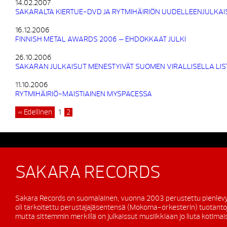
14.02.2007
SAKARALTA KIERTUE-DVD JA RYTMIHÄIRIÖN UUDELLEENJULKAI
16.12.2006
FINNISH METAL AWARDS 2006 – EHDOKKAAT JULKI
26.10.2006
SAKARAN JULKAISUT MENESTYIVÄT SUOMEN VIRALLISELLA LIS
11.10.2006
RYTMIHÄIRIÖ-MAISTIAINEN MYSPACESSA
« Edellinen
1
2
SAKARA RECORDS
Sakara Records on suomalainen, vuonna 2003 perustettu pienlevy
oli tarkoitettu perustajajäsentensä (Mokoma-orkesterin) tuotanto
mutta sittemmin merkillä on julkaissut musiikkiaan jo liuta kotimaisi