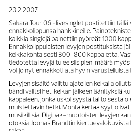
23.2.2007
Sakara Tour 06 -livesinglet postitettiin tällä
ennakkolippunsa hankkineille. Painotekniste
kaikkia singlejä painettiin pyöreät 1000 kapp
Ennakkolippulaisten levyjen postituksista jäi 
keikkakohtaisesti 300-800 kappaletta. Vas
tiedotetta levyjä tulee siis pieni määrä myös
voi jo nyt ennakkotilata hyvin varustelluista
Levyjen sisältö valittu ajatellen keikalla ollut
bändi valitsi heti keikan jälkeen äänityksiä 
kappaleen, jonka uskoi syystä tai toisesta o
muistettavin hetki. Monta kertaa syyt olivat
musiikillisia. Digipak-muotoisten levyjen kans
otoksia Joonas Brandtin kiertuevalokuvista l