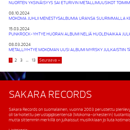
NUORTEN YKSINÄISYYS SAI ETURIVIN METALLIMUUSIKOT TOIMI
08.10.2024
MOKOMA JUHLII MENESTYSALBUMIA URANSA SUURIMMALLA K
15.03.2024
PUNKROCK-YHTYE HUORAN ALBUMI NELJÄ HUOLENAIKAA JULK
08.03.2024
METALLIYHTYE MOKOMAN UUSI ALBUMI MYRSKY JULKAISTIIN 
1
2
3
…
13
Seuraava »
SAKARA RECORDS
Sakara Records on suomalainen, vuonna 2003 perustettu pienlevy
oli tarkoitettu perustajajäsentensä (Mokoma-orkesterin) tuotanto
mutta sittemmin merkillä on julkaissut musiikkiaan jo liuta kotimaisi