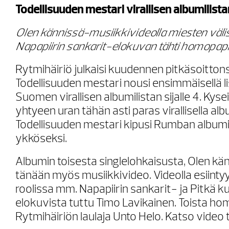
Todellisuuden mestari virallisen albumilistan
Olen kännissä-musiikkivideolla miesten välis
Napapiirin sankarit-elokuvan tähti homopapi
Rytmihäiriö julkaisi kuudennen pitkäsoitton
Todellisuuden mestari nousi ensimmäisellä li
Suomen virallisen albumilistan sijalle 4. Kyse
yhtyeen uran tähän asti paras virallisella albu
Todellisuuden mestari kipusi Rumban albumil
ykköseksi.
Albumin toisesta singlelohkaisusta, Olen känn
tänään myös musiikkivideo. Videolla esiint
roolissa mm. Napapiirin sankarit- ja Pitkä 
elokuvista tuttu Timo Lavikainen. Toista ho
Rytmihäiriön laulaja Unto Helo. Katso video tä