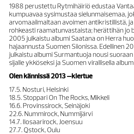
1988 perustettu Rytmihäiriö edustaa Vantaa
kumpuavaa sysimustaa sielunmaisemaa, jo
arvomaailmaltaan avoimen antikristillistä, ja
rohkeasti raamatunvastaista; herättihän jo
2005 julkaistu albumi Saatana on Herra hu
hajaannusta Suomen Siionissa. Edellinen 20
julkaistu albumi Surmantuoja nousi suoraan 
sijalle ykköseksi ja Suomen virallisella albumili
Olen kännissä 2013 –kiertue
17.5. Nosturi, Helsinki
18.5. Stoppari On The Rocks, Mikkeli
16.6. Provinssirock, Seinäjoki
22.6. Nummirock, Nummijärvi
14.7. Ilosaarirock, Joensuu
27.7. Qstock, Oulu