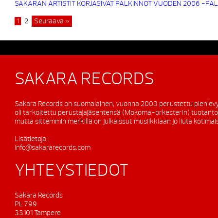
SAKARAN ARTISTIT KORJASIVAT PALKINNOT VUODEN 2006 -PA
1
2
Seuraava »
SAKARA RECORDS
Sakara Records on suomalainen, vuonna 2003 perustettu pienlevy
oli tarkoitettu perustajajäsentensä (Mokoma-orkesterin) tuotanto
mutta sittemmin merkillä on julkaissut musiikkiaan jo liuta kotimaisi
Lisätietoja:
info@sakararecords.com
YHTEYSTIEDOT
Sakara Records
PL 799
33101 Tampere