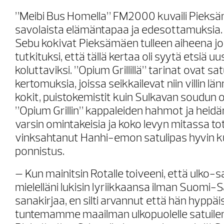
”Meibi Bus Homella” FM2000 kuvaili Pieks
savolaista elämäntapaa ja edesottamuksia. 
Sebu kokivat Pieksämäen tulleen aiheena jo
tutkituksi, että tällä kertaa oli syytä etsiä u
koluttaviksi. ”Opium Grillillä” tarinat ovat s
kertomuksia, joissa seikkailevat niin villin lä
kokit, puistokemistit kuin Sulkavan soudun 
”Opium Grillin” kappaleiden hahmot ja heidä
varsin omintakeisia ja koko levyn mitassa to
vinksahtanut Hanhi-emon satulipas hyvin 
ponnistus.
– Kun mainitsin Rotalle toiveeni, että ulko-
mielelläni lukisin lyriikkaansa ilman Suom
sanakirjaa, en silti arvannut että hän hyppäi
tuntemamme maailman ulkopuolelle satuilem