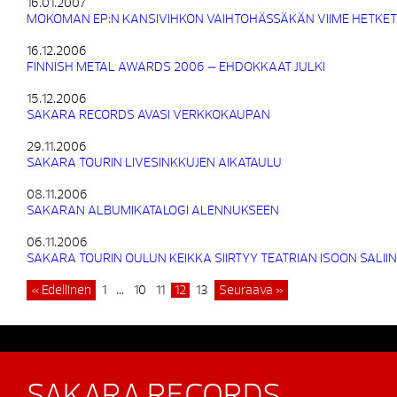
16.01.2007
MOKOMAN EP:N KANSIVIHKON VAIHTOHÄSSÄKÄN VIIME HETKET
16.12.2006
FINNISH METAL AWARDS 2006 – EHDOKKAAT JULKI
15.12.2006
SAKARA RECORDS AVASI VERKKOKAUPAN
29.11.2006
SAKARA TOURIN LIVESINKKUJEN AIKATAULU
08.11.2006
SAKARAN ALBUMIKATALOGI ALENNUKSEEN
06.11.2006
SAKARA TOURIN OULUN KEIKKA SIIRTYY TEATRIAN ISOON SALIIN
« Edellinen
1
…
10
11
12
13
Seuraava »
SAKARA RECORDS