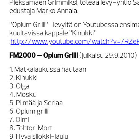
Pieksämäen Grimmiksi, toteaa levy-yhtiö S
edustaja Marko Annala.
”Opium Grilli” -levyltä on Youtubessa ensim
kuultavissa kappale ”Kinukki”
:
http://www.youtube.com/watch?v=7RZeR
FM2000 – Opium Grilli
(julkaisu 29.9.2010)
1. Matkalaukussa hautaan
2. Kinukki
3. Olga
4. Mosku
5. Piimää ja Serlaa
6. Opium grilli
7. Olmi
8. Tohtori Mort
9. Hyvä silokki-laulu