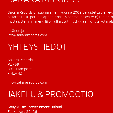
Sakara Records on suomalainen, vuonna 2003 perustettu pienlevy
oli tarkoitettu perustajajäsentensä (Mokoma-orkesterin) tuotanto
mutta sittemmin merkillä on julkaissut musiikkiaan jo liuta kotimaisi
Lisätietoja:
info@sakararecords.com
YHTEYSTIEDOT
Sakara Records
PL 799
33101 Tampere
FINLAND
info@sakararecords.com
JAKELU & PROMOOTIO
Sony Music Entertainment Finland
Eerikinkatu 32-36