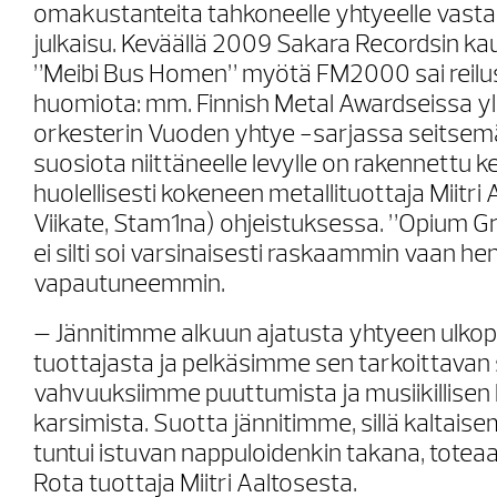
omakustanteita tahkoneelle yhtyeelle vasta t
julkaisu. Keväällä 2009 Sakara Recordsin k
”Meibi Bus Homen” myötä FM2000 sai reilus
huomiota: mm. Finnish Metal Awardseissa yl
orkesterin Vuoden yhtye -sarjassa seitsem
suosiota niittäneelle levylle on rakennettu k
huolellisesti kokeneen metallituottaja Miitr
Viikate, Stam1na) ohjeistuksessa. ”Opium Gril
ei silti soi varsinaisesti raskaammin vaan h
vapautuneemmin.
– Jännitimme alkuun ajatusta yhtyeen ulkop
tuottajasta ja pelkäsimme sen tarkoittavan s
vahvuuksiimme puuttumista ja musiikillisen
karsimista. Suotta jännitimme, sillä kaltaise
tuntui istuvan nappuloidenkin takana, toteaa 
Rota tuottaja Miitri Aaltosesta.