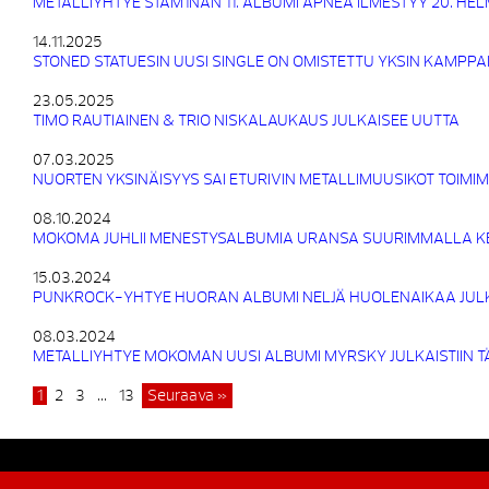
METALLIYHTYE STAM1NAN 11. ALBUMI APNEA ILMESTYY 20. HE
14.11.2025
STONED STATUESIN UUSI SINGLE ON OMISTETTU YKSIN KAMPPA
23.05.2025
TIMO RAUTIAINEN & TRIO NISKALAUKAUS JULKAISEE UUTTA
07.03.2025
NUORTEN YKSINÄISYYS SAI ETURIVIN METALLIMUUSIKOT TOIMI
08.10.2024
MOKOMA JUHLII MENESTYSALBUMIA URANSA SUURIMMALLA K
15.03.2024
PUNKROCK-YHTYE HUORAN ALBUMI NELJÄ HUOLENAIKAA JULK
08.03.2024
METALLIYHTYE MOKOMAN UUSI ALBUMI MYRSKY JULKAISTIIN 
1
2
3
…
13
Seuraava »