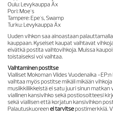
Oulu: Levykauppa Äx
Pori: Moe´s
Tampere: Epe´s, Swamp
Turku: Levykauppa Äx
Uuden vihkon saa ainoastaan palauttamalla 
kauppaan. Kyseiset kaupat vaihtavat vihkoja 
eivätkä postita vaihtovihkoja. Muissa kaupoi
toistaiseksi voi vaihtaa.
Vaihtaminen postitse
Vialliset Mokoman Viides Vuodenaika -EP:n 
vaihtaa myös postitse mikäli mikään vihkoja
musiikkiliikkeistä ei satu juuri sinun matkan v
viallinen kansivihko sekä postiosoitteesi kir
sekä viallisen että korjatun kansivihkon posti
Palautuskuoreen
ei tarvitse
postimerkkiä. Vi