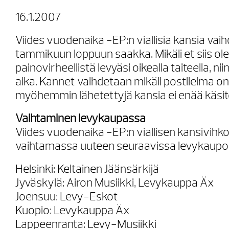
16.1.2007
Viides vuodenaika -EP:n viallisia kansia vai
tammikuun loppuun saakka. Mikäli et siis ol
painovirheellistä levyäsi oikealla taiteella, ni
aika. Kannet vaihdetaan mikäli postileima on 
myöhemmin lähetettyjä kansia ei enää käsite
Vaihtaminen levykaupassa
Viides vuodenaika -EP:n viallisen kansivihk
vaihtamassa uuteen seuraavissa levykaupo
Helsinki: Keltainen Jäänsärkijä
Jyväskylä: Airon Musiikki, Levykauppa Äx
Joensuu: Levy-Eskot
Kuopio: Levykauppa Äx
Lappeenranta: Levy-Musiikki