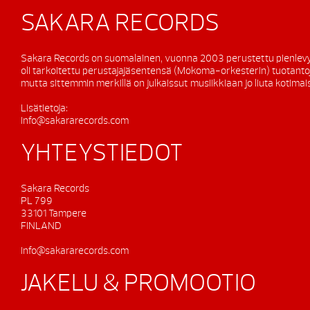
SAKARA RECORDS
Sakara Records on suomalainen, vuonna 2003 perustettu pienlevy
oli tarkoitettu perustajajäsentensä (Mokoma-orkesterin) tuotanto
mutta sittemmin merkillä on julkaissut musiikkiaan jo liuta kotimaisi
Lisätietoja:
info@sakararecords.com
YHTEYSTIEDOT
Sakara Records
PL 799
33101 Tampere
FINLAND
info@sakararecords.com
JAKELU & PROMOOTIO