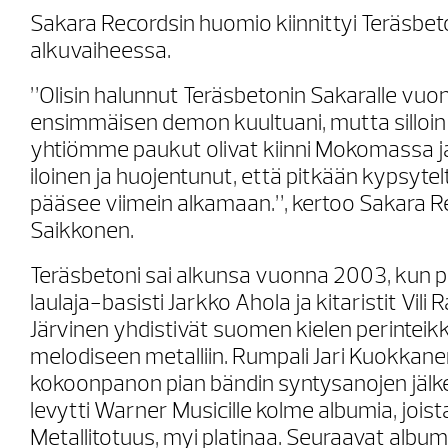
Sakara Recordsin huomio kiinnittyi Teräsbeto
alkuvaiheessa.
”Olisin halunnut Teräsbetonin Sakaralle vu
ensimmäisen demon kuultuani, mutta silloi
yhtiömme paukut olivat kiinni Mokomassa j
iloinen ja huojentunut, että pitkään kypsyt
pääsee viimein alkamaan.”, kertoo Sakara 
Saikkonen.
Teräsbetoni sai alkunsa vuonna 2003, kun 
laulaja-basisti Jarkko Ahola ja kitaristit Vil
Järvinen yhdistivät suomen kielen perintei
melodiseen metalliin. Rumpali Jari Kuokkane
kokoonpanon pian bändin syntysanojen jälke
levytti Warner Musicille kolme albumia, joi
Metallitotuus, myi platinaa. Seuraavat alb