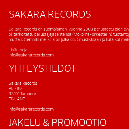
SAKARA RECORDS
Sakara Records on suomalainen, vuonna 2003 perustettu pienlevy
oli tarkoitettu perustajajäsentensä (Mokoma-orkesterin) tuotanto
mutta sittemmin merkillä on julkaissut musiikkiaan jo liuta kotimaisi
Lisätietoja:
info@sakararecords.com
YHTEYSTIEDOT
Sakara Records
PL 799
33101 Tampere
FINLAND
info@sakararecords.com
JAKELU & PROMOOTIO