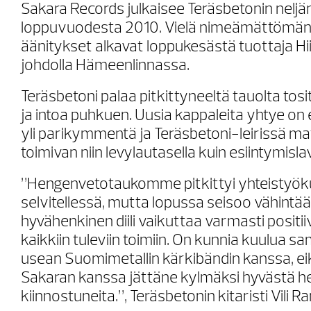
Sakara Records julkaisee Teräsbetonin nelj
loppuvuodesta 2010. Vielä nimeämättömän
äänitykset alkavat loppukesästä tuottaja Hii
johdolla Hämeenlinnassa.
Teräsbetoni palaa pitkittyneeltä tauolta tosi
ja intoa puhkuen. Uusia kappaleita yhtye on e
yli parikymmentä ja Teräsbetoni-leirissä ma
toimivan niin levylautasella kuin esiintymislav
”Hengenvetotaukomme pitkittyi yhteistyö
selvitellessä, mutta lopussa seisoo vähintään
hyvähenkinen diili vaikuttaa varmasti positii
kaikkiin tuleviin toimiin. On kunnia kuulua s
usean Suomimetallin kärkibändin kanssa, ei
Sakaran kanssa jättäne kylmäksi hyvästä h
kiinnostuneita.”, Teräsbetonin kitaristi Vili 