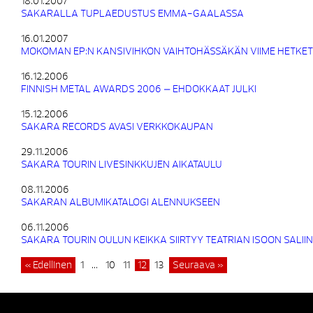
18.01.2007
SAKARALLA TUPLAEDUSTUS EMMA-GAALASSA
16.01.2007
MOKOMAN EP:N KANSIVIHKON VAIHTOHÄSSÄKÄN VIIME HETKET
16.12.2006
FINNISH METAL AWARDS 2006 – EHDOKKAAT JULKI
15.12.2006
SAKARA RECORDS AVASI VERKKOKAUPAN
29.11.2006
SAKARA TOURIN LIVESINKKUJEN AIKATAULU
08.11.2006
SAKARAN ALBUMIKATALOGI ALENNUKSEEN
06.11.2006
SAKARA TOURIN OULUN KEIKKA SIIRTYY TEATRIAN ISOON SALIIN
« Edellinen
1
…
10
11
12
13
Seuraava »