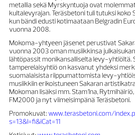
metallia sekä Myrskyntuoja ovat molemmat
kultalevyrajan. Teräsbetoni tuli tutuksi kok
kun bändi edusti kotimaataan Belgradin Eurov
vuonna 2008.
Mokoma-yhtyeen jäsenet perustivat Sakar
vuonna 2003 oman musiikkinsa julkaisukan
lähtöpassit monikansalliselta levy-yhtiöltä.
tamperelaisyhtiö on kasvanut yhdeksi merk
suomalaisista riippumattomista levy-yhtiö
musiikkiin erikoistuneen Sakaran artistikat
Mokoman lisäksi mm. Stam1na, Rytmihäiriö, 
FM2000 ja nyt viimeisimpänä Teräsbetoni.
Promokuvat:
www.terasbetoni.com/index.
s=13&l=fi&iCat=11