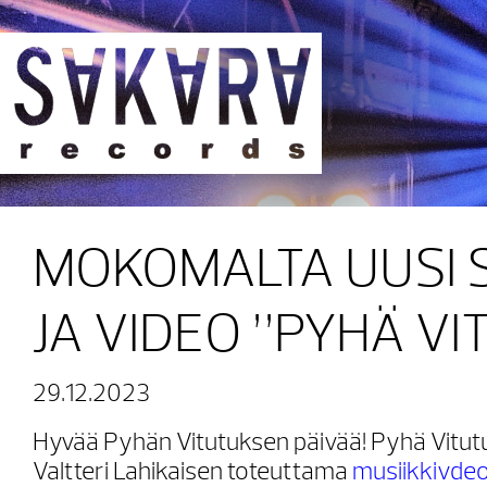
Sakara Records
MOKOMALTA UUSI 
JA VIDEO ”PYHÄ VI
29.12.2023
Hyvää Pyhän Vitutuksen päivää! Pyhä Vitut
Valtteri Lahikaisen toteuttama
musiikkivde