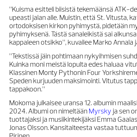
”Kuisma esitteli biisistä tekemäänsä ATK-d
upeasti jalan alle. Muistin, että St. Vitusta, ka
ortodoksisen kirkon pyhimystä, pidetään my
pyhimyksenä. Tästä sanaleikistä sai alkunsa
kappaleen otsikko”, kuvailee Marko Annala j
”Tekstissä jäin pohtimaan nykyihmisen suhd
Kuinka moni meistä lopulta edes haluaa vit
Klassinen Monty Pythonin Four Yorkshiremen
Speden kurjuuden maksimointi. Vitutus tap
tappakoon.”
Mokoma julkaisee uransa 12. albumin maalis
2024. Albumi on nimeltään
Myrsky
ja sen o
tuottajaksi ja musiikintekijäksi Emma Gaala
Jonas Olsson. Kansitaiteesta vastaa tuttuun
Pirinen.