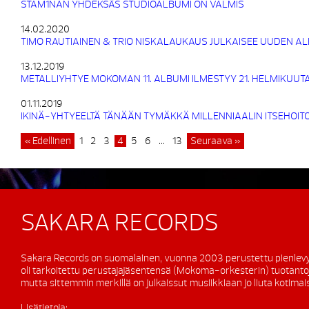
STAM1NAN YHDEKSÄS STUDIOALBUMI ON VALMIS
14.02.2020
TIMO RAUTIAINEN & TRIO NISKALAUKAUS JULKAISEE UUDEN 
13.12.2019
METALLIYHTYE MOKOMAN 11. ALBUMI ILMESTYY 21. HELMIKUUT
01.11.2019
IKINÄ-YHTYEELTÄ TÄNÄÄN TYMÄKKÄ MILLENNIAALIN ITSEHOI
« Edellinen
1
2
3
4
5
6
…
13
Seuraava »
SAKARA RECORDS
Sakara Records on suomalainen, vuonna 2003 perustettu pienlevy
oli tarkoitettu perustajajäsentensä (Mokoma-orkesterin) tuotanto
mutta sittemmin merkillä on julkaissut musiikkiaan jo liuta kotimaisi
Lisätietoja: