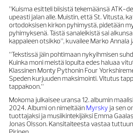
”Kuisma esitteli biisistä tekemäänsä ATK-d
upeasti jalan alle. Muistin, että St. Vitusta, ka
ortodoksisen kirkon pyhimystä, pidetään my
pyhimyksenä. Tästä sanaleikistä sai alkunsa
kappaleen otsikko”, kuvailee Marko Annala j
”Tekstissä jäin pohtimaan nykyihmisen suhd
Kuinka moni meistä lopulta edes haluaa vit
Klassinen Monty Pythonin Four Yorkshiremen
Speden kurjuuden maksimointi. Vitutus tap
tappakoon.”
Mokoma julkaisee uransa 12. albumin maalis
2024. Albumi on nimeltään
Myrsky
ja sen o
tuottajaksi ja musiikintekijäksi Emma Gaala
Jonas Olsson. Kansitaiteesta vastaa tuttuun
Pirinen.