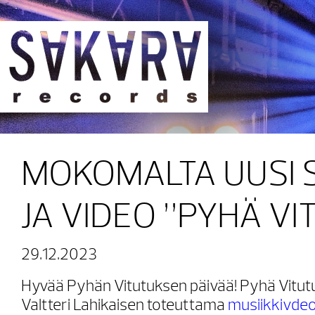
Sakara Records
MOKOMALTA UUSI 
JA VIDEO ”PYHÄ VI
29.12.2023
Hyvää Pyhän Vitutuksen päivää! Pyhä Vitut
Valtteri Lahikaisen toteuttama
musiikkivde