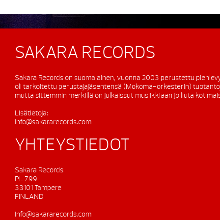
SAKARA RECORDS
Sakara Records on suomalainen, vuonna 2003 perustettu pienlevy
oli tarkoitettu perustajajäsentensä (Mokoma-orkesterin) tuotanto
mutta sittemmin merkillä on julkaissut musiikkiaan jo liuta kotimaisi
Lisätietoja:
info@sakararecords.com
YHTEYSTIEDOT
Sakara Records
PL 799
33101 Tampere
FINLAND
info@sakararecords.com