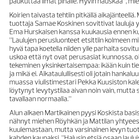
paukuttaa ilmat pihalle. Hyvin hauskaa”, miet
Koirien taivasta tehtiin pitkällä aikajänteellä.
tuottaja Samae Koskinen sovittivat lauluja
Ema Hurskaisen kanssa kuukausia ennen kuin
”Laulujen perusluonteet etsittiin kolmeen mi
hyvä tapa koetella niiden ylle parhaita sovitu
uskoa että nyt ovat perusasiat kunnossa, oli
tekeminen yksinkertaisempaa: ikään kuin tied
ja mikä ei. Aikataulullisesti oli jotain hankal
muassa viulistimestari Pekka Kuusiston kale
löytynyt levytystilaa aivan noin vain, mutta 
tavallaan normaalia.”
Alun alkaen Martikainen pyysi Koskista basist
nähnyt miehen Röyhkän ja Mattilan yhtyeess
kuulemastaan, mutta varsinainen levyn tuot
kahden kaupaksi. ”Halusin etsiä osaan lauluis