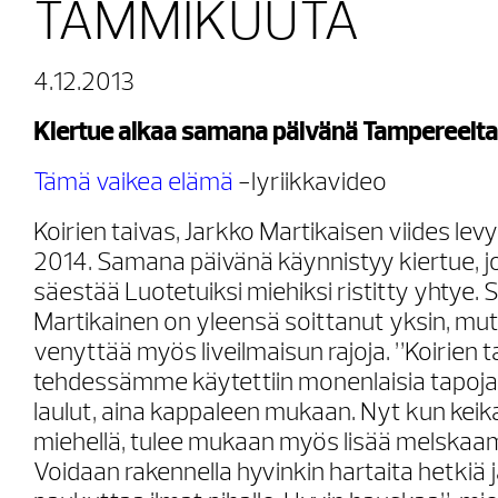
TAMMIKUUTA
4.12.2013
Kiertue alkaa samana päivänä Tampereelta
Tämä vaikea elämä
-lyriikkavideo
Koirien taivas, Jarkko Martikaisen viides levy, 
2014. Samana päivänä käynnistyy kiertue, jo
säestää Luotetuiksi miehiksi ristitty yhtye.
Martikainen on yleensä soittanut yksin, mut
venyttää myös liveilmaisun rajoja. ”Koirien t
tehdessämme käytettiin monenlaisia tapoja 
laulut, aina kappaleen mukaan. Nyt kun keika
miehellä, tulee mukaan myös lisää melskaamis
Voidaan rakennella hyvinkin hartaita hetkiä j