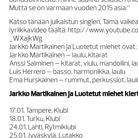
bändisoinneista: minne saakka sellaisen tril
Mutta se on varmaan vuoden 2015 asia.”
Katso tänään julkaistun singlen, Tämä vaike
lyriikkavideo täältä: http://www.youtube
_WXajkWg
Jarkko Martikainen ja Luotetut miehet ovat:
Jarkko Martikainen – laulu, kitarat
Anssi Salminen – kitarat, viulu, mandoliini, la
Luis Herrero – basso, harmonikka, laulu
Ema Hurskainen – rummut, perkussiot, laul
Jarkko Martikainen ja Luotetut miehet kiert
17.01. Tampere, Klubi
18.01. Turku, Klubi
24.01. Lahti, Rytmiklubi
25.01. Jyväskylä, Lutakko