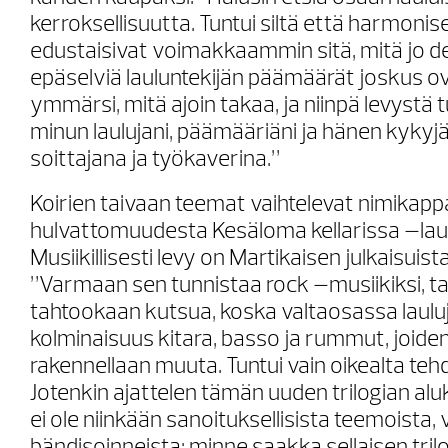
kerroksellisuutta. Tuntui siltä että harmoni
edustaisivat voimakkaammin sitä, mitä jo de
epäselviä lauluntekijän päämäärät joskus 
ymmärsi, mitä ajoin takaa, ja niinpä levystä t
minun laulujani, päämääriäni ja hänen kykyj
soittajana ja työkaverina.”
Koirien taivaan teemat vaihtelevat nimikapp
hulvattomuudesta Kesäloma kellarissa –lau
Musiikillisesti levy on Martikaisen julkaisuist
”Varmaan sen tunnistaa rock –musiikiksi, tai
tahtookaan kutsua, koska valtaosassa laulu
kolminaisuus kitara, basso ja rummut, joiden
rakennellaan muuta. Tuntui vain oikealta tehd
Jotenkin ajattelen tämän uuden trilogian alu
ei ole niinkään sanoituksellisista teemoista,