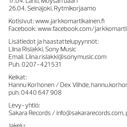
17.04. Lahti, Möysän baari
26.04. Seinäjoki, Rytmikorjaamo
Kotisivut: www.jarkkomartikainen.fi
Facebook: www.facebook.com/jarkkomarti
Lisätiedot ja haastattelupyynnöt:
Liina Rislakki, Sony Music
Email. Liina.rislakki@sonymusic.com
Puh. 0207-421 531
Keikat:
Hannu Korhonen / Dex Viihde, hannu.korhon
puh. 0440 647 908
Levy-yhtiö:
Sakara Records / info@sakararecords.com,
Jakelu: