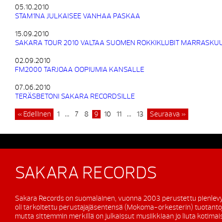
05.10.2010
STAM1NA JULKAISEE VANHAA PASKAA
15.09.2010
SAKARA TOUR 2010 VALTAA SUOMEN ROKKIKLUBIT MARRASKU
02.09.2010
FM2000 TARJOAA OOPIUMIA KANSALLE
07.06.2010
TERÄSBETONI SAKARA RECORDSILLE
« Edellinen
1
…
7
8
9
10
11
…
13
Seuraava »
SAKARA RECORDS
Sakara Records on suomalainen, vuonna 2003 perustettu pienlevy
oli tarkoitettu perustajajäsentensä (Mokoma-orkesterin) tuotanto
mutta sittemmin merkillä on julkaissut musiikkiaan jo liuta kotimaisi