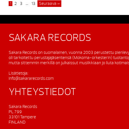
1
2
3
…
13
Seuraava »
SAKARA RECORDS
Sakara Records on suomalainen, vuonna 2003 perustettu pienlevy
oli tarkoitettu perustajajäsentensä (Mokoma-orkesterin) tuotanto
mutta sittemmin merkillä on julkaissut musiikkiaan jo liuta kotimaisi
Lisätietoja:
info@sakararecords.com
YHTEYSTIEDOT
Sakara Records
PL 799
33101 Tampere
FINLAND