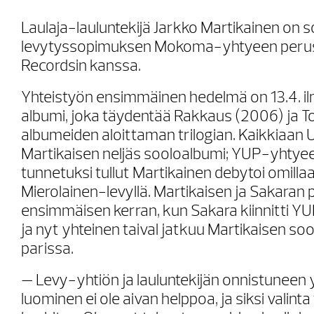
Laulaja-lauluntekijä Jarkko Martikainen on 
levytyssopimuksen Mokoma-yhtyeen peru
Recordsin kanssa.
Yhteistyön ensimmäinen hedelmä on 13.4. i
albumi, joka täydentää Rakkaus (2006) ja T
albumeiden aloittaman trilogian. Kaikkiaan 
Martikaisen neljäs sooloalbumi; YUP-yhty
tunnetuksi tullut Martikainen debytoi omil
Mierolainen-levyllä. Martikaisen ja Sakaran 
ensimmäisen kerran, kun Sakara kiinnitti Y
ja nyt yhteinen taival jatkuu Martikaisen s
parissa.
— Levy-yhtiön ja lauluntekijän onnistuneen 
luominen ei ole aivan helppoa, ja siksi valinta