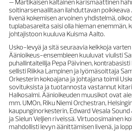
— Martikaisen kaltainen karismaattinen ha
soitinarsenaaliltaan ilahduttavan poikkeava
livenä kokemisen arvoinen yhdistelmä, olkoo
tuplabasareita saisi olla hieman enemmän,
johtajistoon kuuluva Kuisma Aalto.
Usko-levyä ja sitä seuraavia keikkoja varte
Äänioikeus-ensembleen kuuluvat viulisti Sa
puhallintaiteilija Pepa Päivinen, kontrabasis
sellisti Riikka Lampinen ja lyömäsoittaja Sam
Orkesterin kokoajana ja johtajana toimii Us
sovituksista ja tuotannosta vastannut kitaris
Halkosalmi. Äänioikeuden muusikot ovat ai
mm. UMOn, Riku Niemi Orchestran, Helsingi
kaupunginorkesterin, Edward Vesala Sound 
ja Sielun Veljien riveissä. Virtuoosimainen 
mahdollisti levyn äänittämisen livenä, ja lo