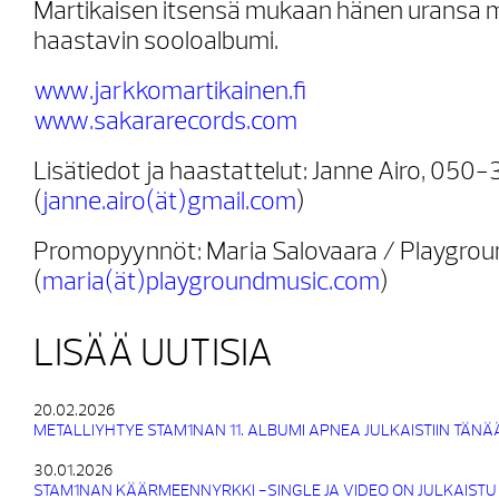
Martikaisen itsensä mukaan hänen uransa mo
haastavin sooloalbumi.
www.jarkkomartikainen.fi
www.sakararecords.com
Lisätiedot ja haastattelut: Janne Airo, 05
(
janne.airo(ät)gmail.com
)
Promopyynnöt: Maria Salovaara / Playgro
(
maria(ät)playgroundmusic.com
)
LISÄÄ UUTISIA
20.02.2026
METALLIYHTYE STAM1NAN 11. ALBUMI APNEA JULKAISTIIN TÄNÄ
30.01.2026
STAM1NAN KÄÄRMEENNYRKKI -SINGLE JA VIDEO ON JULKAISTU