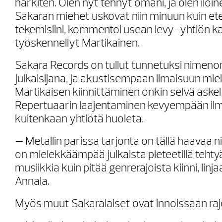
harkiten. Olen nyt tehnyt omani, ja olen iloine
Sakaran miehet uskovat niin minuun kuin etenk
tekemisiini, kommentoi usean levy-yhtiön k
työskennellyt Martikainen.
Sakara Records on tullut tunnetuksi nimeno
julkaisijana, ja akustisempaan ilmaisuun mi
Martikaisen kiinnittäminen onkin selvä aske
Repertuaarin laajentaminen kevyempään ilm
kuitenkaan yhtiötä huoleta.
— Metallin parissa tarjonta on tällä haavaa n
on mielekkäämpää julkaista pieteetillä tehty
musiikkia kuin pitää genrerajoista kiinni, li
Annala.
Myös muut Sakaralaiset ovat innoissaan raj