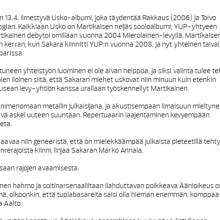
13.4. ilmestyvä Usko-albumi, joka täydentää Rakkaus (2006) ja Toivo
ogian. Kaikkiaan Usko on Martikaisen neljäs sooloalbumi; YUP-yhtyeen
tikainen debytoi omillaan vuonna 2004 Mierolainen-levyllä. Martikaisen
kerran, kun Sakara kiinnitti YUP:n vuonna 2008, ja nyt yhteinen taival
parissa.
tuneen yhteistyön luominen ei ole aivan helppoa, ja siksi valinta tulee t
olen iloinen siitä, että Sakaran miehet uskovat niin minuun kuin etenkin
i usean levy-yhtiön kanssa urallaan työskennellyt Martikainen.
 nimenomaan metallin julkaisijana, ja akustisempaan ilmaisuun mieltyn
elvä askel uuteen suuntaan. Repertuaarin laajentaminen kevyempään
eta.
 haavaa niin geneeristä, että on mielekkäämpää julkaista pieteetillä teht
nrerajoista kiinni, linjaa Sakaran Marko Annala.
saan rajojen avaamisesta.
inen hahmo ja soitinarsenaaliltaan ilahduttavan poikkeava Äänioikeus o
mä, olkoonkin, että tuplabasareita saisi olla hieman enemmän, komppaa
 Aalto.