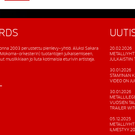
RDS
UUTI
onna 2003 perustettu pienlevy-yhtiö. Aluksi Sakara
20.02.2026
 (Mokoma-orkesterin) tuotantojen julkaisemiseen,
METALLIYHT
t musiikkiaan jo liuta kotimaisia eturivin artisteja.
JULKAISTIIN
30.01.2026
STAM1NAN K
VIDEO ON J
T
30.01.2026
METALLILEG
VUOSIEN TA
TRAILER WI
05.12.2025
METALLIYHT
ILMESTYY 2