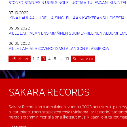
STONED STATUESIN UUSI SINGLE LUOTTAA TULEVAAN, KUUNTEL
07.10.2022
IKINÄ LAULAA UUDELLA SINGLELLÄÄN KATKERANSULOISESTA
09.09.2022
VILLE LAIHIALAN ENSIMMÄINEN SUOMENKIELINEN ALBUMI ILM
06.05.2022
VILLE LAIHIALA COVEROI ISMO ALANGON KLASSIKKOA
« Edellinen
1
2
3
4
5
…
13
Seuraava »
SAKARA RECORDS
Sakara Records on suomalainen, vuonna 2003 perustettu pienlevy
oli tarkoitettu perustajajäsentensä (Mokoma-orkesterin) tuotanto
mutta sittemmin merkillä on julkaissut musiikkiaan jo liuta kotimaisi