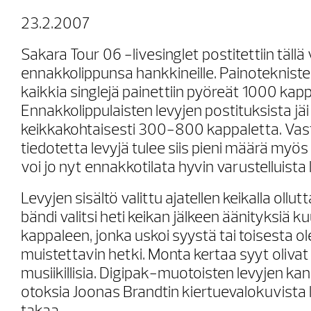
23.2.2007
Sakara Tour 06 -livesinglet postitettiin tällä
ennakkolippunsa hankkineille. Painotekniste
kaikkia singlejä painettiin pyöreät 1000 kapp
Ennakkolippulaisten levyjen postituksista jäi 
keikkakohtaisesti 300-800 kappaletta. Vas
tiedotetta levyjä tulee siis pieni määrä myös
voi jo nyt ennakkotilata hyvin varustelluista
Levyjen sisältö valittu ajatellen keikalla ollut
bändi valitsi heti keikan jälkeen äänityksiä 
kappaleen, jonka uskoi syystä tai toisesta o
muistettavin hetki. Monta kertaa syyt olivat
musiikillisia. Digipak-muotoisten levyjen kans
otoksia Joonas Brandtin kiertuevalokuvista l