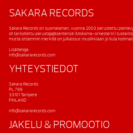
SAKARA RECORDS
Sakara Records on suomalainen, vuonna 2003 perustettu pienlevy
oli tarkoitettu perustajajäsentensä (Mokoma-orkesterin) tuotanto
mutta sittemmin merkillä on julkaissut musiikkiaan jo liuta kotimaisi
Lisätietoja:
info@sakararecords.com
YHTEYSTIEDOT
Sakara Records
PL 799
33101 Tampere
FINLAND
info@sakararecords.com
JAKELU & PROMOOTIO