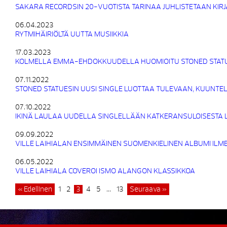
SAKARA RECORDSIN 20-VUOTISTA TARINAA JUHLISTETAAN KIRJA
06.04.2023
RYTMIHÄIRIÖLTÄ UUTTA MUSIIKKIA
17.03.2023
KOLMELLA EMMA-EHDOKKUUDELLA HUOMIOITU STONED STATUE
07.11.2022
STONED STATUESIN UUSI SINGLE LUOTTAA TULEVAAN, KUUNTEL
07.10.2022
IKINÄ LAULAA UUDELLA SINGLELLÄÄN KATKERANSULOISESTA
09.09.2022
VILLE LAIHIALAN ENSIMMÄINEN SUOMENKIELINEN ALBUMI ILM
06.05.2022
VILLE LAIHIALA COVEROI ISMO ALANGON KLASSIKKOA
« Edellinen
1
2
3
4
5
…
13
Seuraava »