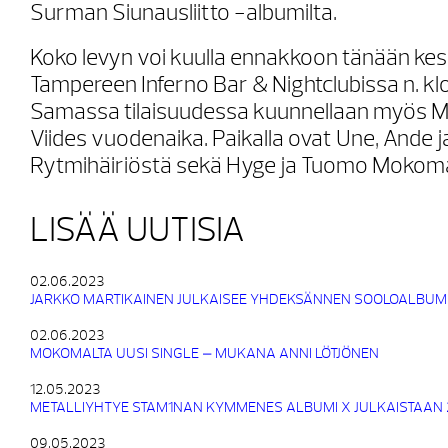
Surman Siunausliitto -albumilta.
Koko levyn voi kuulla ennakkoon tänään kes
Tampereen Inferno Bar & Nightclubissa n. klo
Samassa tilaisuudessa kuunnellaan myös 
Viides vuodenaika. Paikalla ovat Une, Ande j
Rytmihäiriöstä sekä Hyge ja Tuomo Mokom
LISÄÄ UUTISIA
02.06.2023
JARKKO MARTIKAINEN JULKAISEE YHDEKSÄNNEN SOOLOALBUM
02.06.2023
MOKOMALTA UUSI SINGLE – MUKANA ANNI LÖTJÖNEN
12.05.2023
METALLIYHTYE STAM1NAN KYMMENES ALBUMI X JULKAISTAAN 
09.05.2023