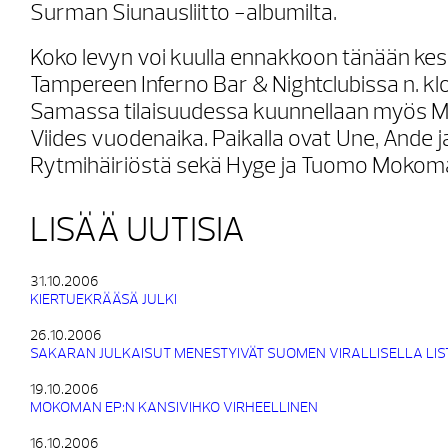
Surman Siunausliitto -albumilta.
Koko levyn voi kuulla ennakkoon tänään kes
Tampereen Inferno Bar & Nightclubissa n. klo
Samassa tilaisuudessa kuunnellaan myös 
Viides vuodenaika. Paikalla ovat Une, Ande j
Rytmihäiriöstä sekä Hyge ja Tuomo Mokom
LISÄÄ UUTISIA
31.10.2006
KIERTUEKRÄÄSÄ JULKI
26.10.2006
SAKARAN JULKAISUT MENESTYIVÄT SUOMEN VIRALLISELLA LIS
19.10.2006
MOKOMAN EP:N KANSIVIHKO VIRHEELLINEN
16.10.2006