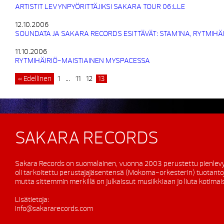
ARTISTIT LEVYNPYÖRITTÄJIKSI SAKARA TOUR 06:LLE
12.10.2006
SOUNDATA JA SAKARA RECORDS ESITTÄVÄT: STAM1NA, RYTMIHÄ
11.10.2006
RYTMIHÄIRIÖ-MAISTIAINEN MYSPACESSA
« Edellinen
1
…
11
12
13
SAKARA RECORDS
Sakara Records on suomalainen, vuonna 2003 perustettu pienlevy
oli tarkoitettu perustajajäsentensä (Mokoma-orkesterin) tuotanto
mutta sittemmin merkillä on julkaissut musiikkiaan jo liuta kotimaisi
Lisätietoja:
info@sakararecords.com