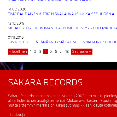
14.02.2020
TIMO RAUTIAINEN & TRIO NISKALAUKAUS JULKAISEE UUDEN 
13.12.2019
METALLIYHTYE MOKOMAN 11. ALBUMI ILMESTYY 21. HELMIKUUT
01.11.2019
IKINÄ-YHTYEELTÄ TÄNÄÄN TYMÄKKÄ MILLENNIAALIN ITSEHOI
« Edellinen
1
2
3
4
5
6
…
13
Seuraava »
SAKARA RECORDS
Sakara Records on suomalainen, vuonna 2003 perustettu pienlevy
oli tarkoitettu perustajajäsentensä (Mokoma-orkesterin) tuotanto
mutta sittemmin merkillä on julkaissut musiikkiaan jo liuta kotimaisi
Lisätietoja: