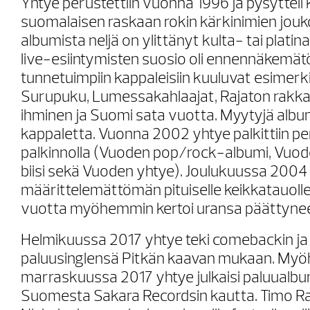
Yhtye perustettiin vuonna 1996 ja pysyttel
suomalaisen raskaan rokin kärkinimien jou
albumista neljä on ylittänyt kulta- tai platin
live-esiintymisten suosio oli ennennäkemä
tunnetuimpiin kappaleisiin kuuluvat esimerki
Surupuku, Lumessakahlaajat, Rajaton rakkau
ihminen ja Suomi sata vuotta. Myytyjä albu
kappaletta. Vuonna 2002 yhtye palkittiin pe
palkinnolla (Vuoden pop/rock-albumi, Vuod
biisi sekä Vuoden yhtye). Joulukuussa 2004 
määrittelemättömän pituiselle keikkatauolle
vuotta myöhemmin kertoi uransa päättyneen 
Helmikuussa 2017 yhtye teki comebackin ja j
paluusinglensä Pitkän kaavan mukaan. My
marraskuussa 2017 yhtye julkaisi paluualbu
Suomesta Sakara Recordsin kautta. Timo Ra