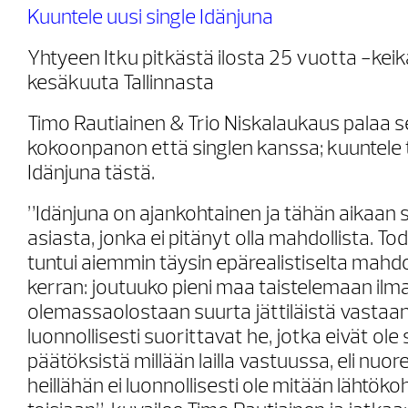
Kuuntele uusi single Idänjuna
Yhtyeen Itku pitkästä ilosta 25 vuotta -keik
kesäkuuta Tallinnasta
Timo Rautiainen & Trio Niskalaukaus palaa 
kokoonpanon että singlen kanssa; kuuntele 
Idänjuna tästä.
”Idänjuna on ajankohtainen ja tähän aikaan s
asiasta, jonka ei pitänyt olla mahdollista. T
tuntui aiemmin täysin epärealistiselta mahdol
kerran: joutuuko pieni maa taistelemaan il
olemassaolostaan suurta jättiläistä vastaan.
luonnollisesti suorittavat he, jotka eivät ole
päätöksistä millään lailla vastuussa, eli nuor
heillähän ei luonnollisesti ole mitään lähtöko