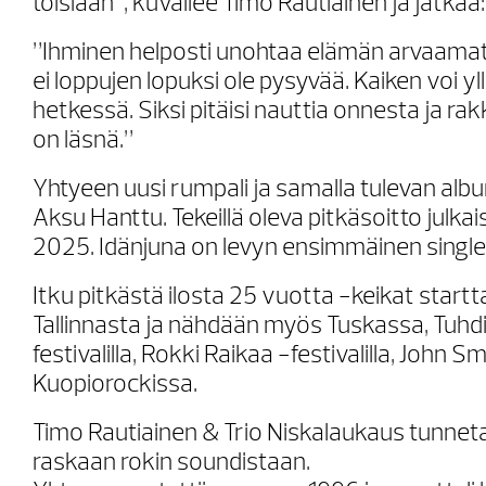
toisiaan”, kuvailee Timo Rautiainen ja jatkaa:
”Ihminen helposti unohtaa elämän arvaam
ei loppujen lopuksi ole pysyvää. Kaiken voi 
hetkessä. Siksi pitäisi nauttia onnesta ja ra
on läsnä.”
Yhtyeen uusi rumpali ja samalla tulevan alb
Aksu Hanttu. Tekeillä oleva pitkäsoitto julka
2025. Idänjuna on levyn ensimmäinen single
Itku pitkästä ilosta 25 vuotta -keikat start
Tallinnasta ja nähdään myös Tuskassa, Tuhd
festivalilla, Rokki Raikaa -festivalilla, John 
Kuopiorockissa.
Timo Rautiainen & Trio Niskalaukaus tunneta
raskaan rokin soundistaan.