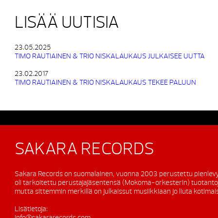
LISÄÄ UUTISIA
23.05.2025
TIMO RAUTIAINEN & TRIO NISKALAUKAUS JULKAISEE UUTTA
23.02.2017
TIMO RAUTIAINEN & TRIO NISKALAUKAUS TEKEE PALUUN
SAKARA RECORDS
Sakara Records on suomalainen, vuonna 2003 perustettu pienlevy
oli tarkoitettu perustajajäsentensä (Mokoma-orkesterin) tuotanto
mutta sittemmin merkillä on julkaissut musiikkiaan jo liuta kotimaisi
Lisätietoja:
info@sakararecords.com