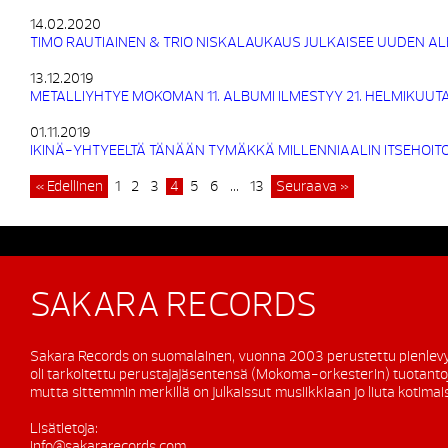
14.02.2020
TIMO RAUTIAINEN & TRIO NISKALAUKAUS JULKAISEE UUDEN 
13.12.2019
METALLIYHTYE MOKOMAN 11. ALBUMI ILMESTYY 21. HELMIKUUT
01.11.2019
IKINÄ-YHTYEELTÄ TÄNÄÄN TYMÄKKÄ MILLENNIAALIN ITSEHOI
« Edellinen
1
2
3
4
5
6
…
13
Seuraava »
SAKARA RECORDS
Sakara Records on suomalainen, vuonna 2003 perustettu pienlevy
oli tarkoitettu perustajajäsentensä (Mokoma-orkesterin) tuotanto
mutta sittemmin merkillä on julkaissut musiikkiaan jo liuta kotimaisi
Lisätietoja:
info@sakararecords.com