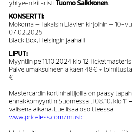
yhtyeen kitaristi
Tuomo Saikkonen
.
KONSERTTI:
Mokoma – Takaisin Elävien kirjoihin – 10-vu
07.02.2025
Black Box, Helsingin jäähalli
LIPUT:
Myyntiin pe 11.10.2024 klo 12 Ticketmasteri
Palvelumaksuineen alkaen 48€ + toimitusta
€
Mastercardin kortinhaltijoilla on pääsy tap
ennakkomyyntiin Suomessa ti 08.10. klo 11 – t
välisenä aikana. Lue lisää osoitteessa
www.priceless.com/music