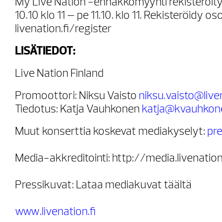
My Live Nation -ennakkomyynti rekisteröityne
10.10 klo 11 – pe 11.10. klo 11. Rekisteröidy os
livenation.fi/register
LISÄTIEDOT:
Live Nation Finland
Promoottori: Niksu Vaisto
niksu.vaisto@liven
Tiedotus: Katja Vauhkonen
katja@kvauhkon
Muut konserttia koskevat mediakyselyt:
pre
Media-akkreditointi: http://media.livenation
Pressikuvat: Lataa mediakuvat täältä
www.livenation.fi