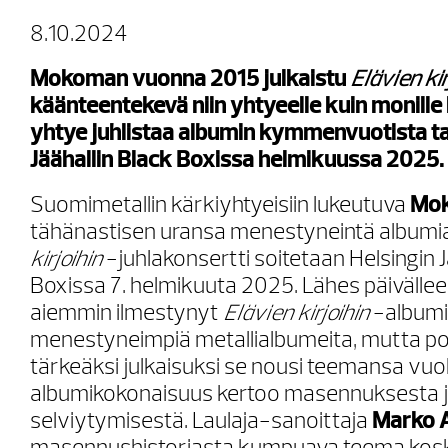
8.10.2024
Mokoman vuonna 2015 julkaistu
Elävien kir
käänteentekevä niin yhtyeelle kuin monille k
yhtye juhlistaa albumin kymmenvuotista ta
Jäähallin Black Boxissa helmikuussa 2025.
Suomimetallin kärkiyhtyeisiin lukeutuva
Mo
tähänastisen uransa menestyneintä albumi
kirjoihin
-juhlakonsertti soitetaan Helsingin J
Boxissa 7. helmikuuta 2025. Lähes päivälle
aiemmin ilmestynyt
Elävien kirjoihin
-albumi
menestyneimpiä metallialbumeita, mutta po
tärkeäksi julkaisuksi se nousi teemansa vuok
albumikokonaisuus kertoo masennuksesta ja
selviytymisestä. Laulaja-sanoittaja
Marko 