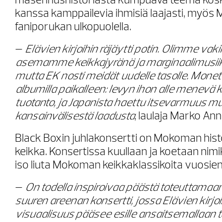
masennushistoriasta kumpuava teema kos
kanssa kamppailevia ihmisiä laajasti, myös
faniporukan ulkopuolella.
–
Elävien kirjoihin räjäytti potin. Olimme vak
asemamme keikkajyränä ja marginaalimusiik
mutta EK nosti meidät uudelle tasolle. Monet
albumilla paikalleen: levyn ihon alle menevä 
tuotanto, ja Japanista haettu itsevarmuus 
kansainvälisestä laadusta
, laulaja Marko Ann
Black Boxin juhlakonsertti on Mokoman hist
keikka. Konsertissa kuullaan ja koetaan nimi
iso liuta Mokoman keikkaklassikoita vuosien 
–
On todella inspiroivaa päästä toteuttamaan
suuren areenan konsertti, jossa Elävien kirjo
visuaalisuus pääsee esille ansaitsemallaan t