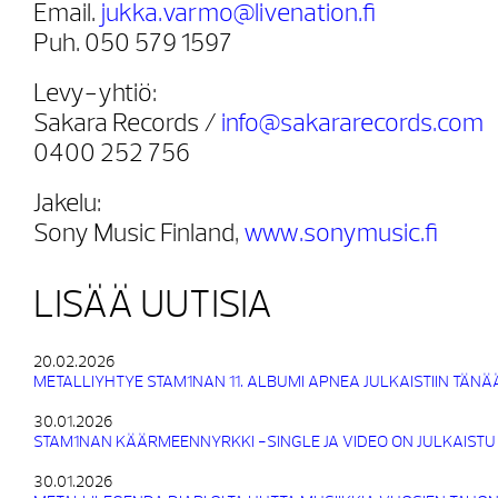
Email.
jukka.varmo@livenation.fi
Puh. 050 579 1597
Levy-yhtiö:
Sakara Records /
info@sakararecords.com
0400 252 756
Jakelu:
Sony Music Finland,
www.sonymusic.fi
LISÄÄ UUTISIA
20.02.2026
METALLIYHTYE STAM1NAN 11. ALBUMI APNEA JULKAISTIIN TÄNÄ
30.01.2026
STAM1NAN KÄÄRMEENNYRKKI -SINGLE JA VIDEO ON JULKAISTU
30.01.2026