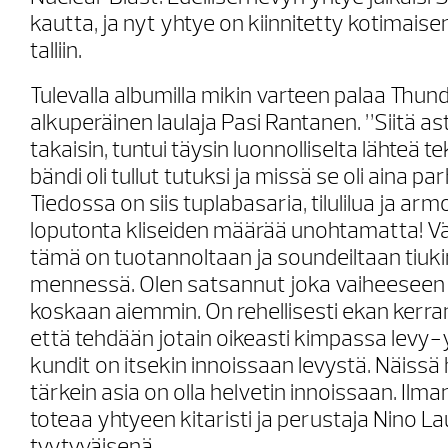
kautta, ja nyt yhtye on kiinnitetty kotimais
talliin.
Tulevalla albumilla mikin varteen palaa Thu
alkuperäinen laulaja Pasi Rantanen. ”Siitä asti
takaisin, tuntui täysin luonnolliselta lähteä 
bändi oli tullut tutuksi ja missä se oli aina p
Tiedossa on siis tuplabasaria, tilulilua ja ar
loputonta kliseiden määrää unohtamatta! Vä
tämä on tuotannoltaan ja soundeiltaan tiuk
mennessä. Olen satsannut joka vaiheesee
koskaan aiemmin. On rehellisesti ekan kerran
että tehdään jotain oikeasti kimpassa levy-
kundit on itsekin innoissaan levystä. Näiss
tärkein asia on olla helvetin innoissaan. Ilman
toteaa yhtyeen kitaristi ja perustaja Nino L