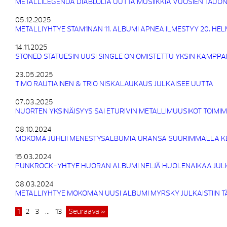
METALLILEGENDA DIABLOLTA UUTTA MUSIIKKIA VUOSIEN TAUON
05.12.2025
METALLIYHTYE STAM1NAN 11. ALBUMI APNEA ILMESTYY 20. HE
14.11.2025
STONED STATUESIN UUSI SINGLE ON OMISTETTU YKSIN KAMPPA
23.05.2025
TIMO RAUTIAINEN & TRIO NISKALAUKAUS JULKAISEE UUTTA
07.03.2025
NUORTEN YKSINÄISYYS SAI ETURIVIN METALLIMUUSIKOT TOIMI
08.10.2024
MOKOMA JUHLII MENESTYSALBUMIA URANSA SUURIMMALLA K
15.03.2024
PUNKROCK-YHTYE HUORAN ALBUMI NELJÄ HUOLENAIKAA JULK
08.03.2024
METALLIYHTYE MOKOMAN UUSI ALBUMI MYRSKY JULKAISTIIN 
1
2
3
…
13
Seuraava »