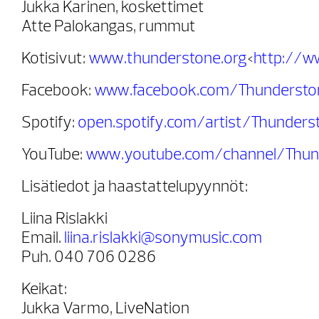
Jukka Karinen, koskettimet
Atte Palokangas, rummut
Kotisivut:
www.thunderstone.org
<
http://w
Facebook:
www.facebook.com/Thunderstone
Spotify:
open.spotify.com/artist/Thunders
YouTube:
www.youtube.com/channel/Thun
Lisätiedot ja haastattelupyynnöt:
Liina Rislakki
Email.
liina.rislakki@sonymusic.com
Puh. 040 706 0286
Keikat:
Jukka Varmo, LiveNation