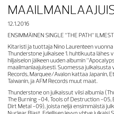
MAAILMANLAAJUIS
12.1.2016
ENSIMMÄINEN SINGLE ”THE PATH” ILMESTY
Kitaristi ja tuottaja Nino Laurenteen vuon
Thunderstone julkaisee 1. huhtikuuta lähes 
hiljaiselon jälkeen uuden albumin ”Apocalyp
maailmanlaajuisesti. Suomessa julkaisusta 
Records, Marquee/Avalon kattaa Japanin, E
Taiwanin, ja AFM Records muut maat.
Thunderstone on julkaissut viisi albumia (T
The Burning -04, Tools of Destruction -05, 
Dirt Metal -09), joista neljä ensimmäistä julka
Nuclear Blast. Edellisen levyn yhtye julkaisi