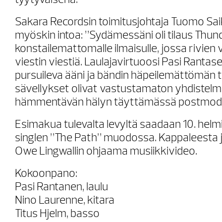
tyytyväisenä.
Sakara Recordsin toimitusjohtaja Tuomo S
myöskin intoa: ”Sydämessäni oli tilaus Thu
konstailemattomalle ilmaisulle, jossa rivien v
viestin viestiä. Laulajavirtuoosi Pasi Ranta
pursuileva ääni ja bändin häpeilemättömän 
sävellykset olivat vastustamaton yhdistelm
hämmentävän hälyn täyttämässä postmoder
Esimakua tulevalta levyltä saadaan 10. helm
singlen ”The Path” muodossa. Kappaleesta 
Owe Lingwallin ohjaama musiikkivideo.
Kokoonpano:
Pasi Rantanen, laulu
Nino Laurenne, kitara
Titus Hjelm, basso