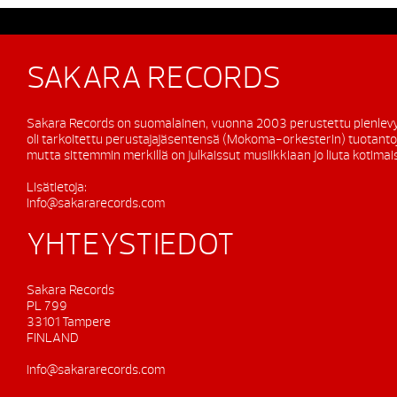
SAKARA RECORDS
Sakara Records on suomalainen, vuonna 2003 perustettu pienlevy
oli tarkoitettu perustajajäsentensä (Mokoma-orkesterin) tuotanto
mutta sittemmin merkillä on julkaissut musiikkiaan jo liuta kotimaisi
Lisätietoja:
info@sakararecords.com
YHTEYSTIEDOT
Sakara Records
PL 799
33101 Tampere
FINLAND
info@sakararecords.com