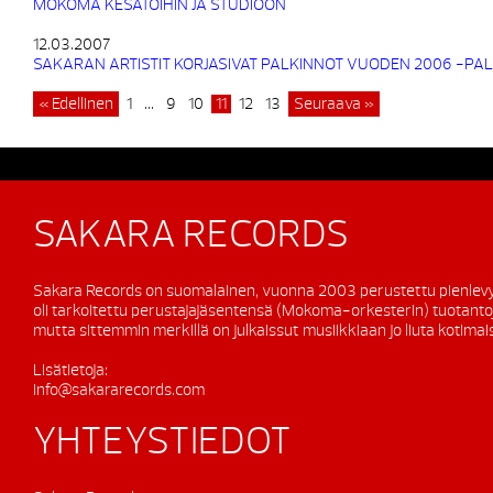
MOKOMA KESÄTÖIHIN JA STUDIOON
12.03.2007
SAKARAN ARTISTIT KORJASIVAT PALKINNOT VUODEN 2006 -PA
« Edellinen
1
…
9
10
11
12
13
Seuraava »
SAKARA RECORDS
Sakara Records on suomalainen, vuonna 2003 perustettu pienlevy
oli tarkoitettu perustajajäsentensä (Mokoma-orkesterin) tuotanto
mutta sittemmin merkillä on julkaissut musiikkiaan jo liuta kotimaisi
Lisätietoja:
info@sakararecords.com
YHTEYSTIEDOT