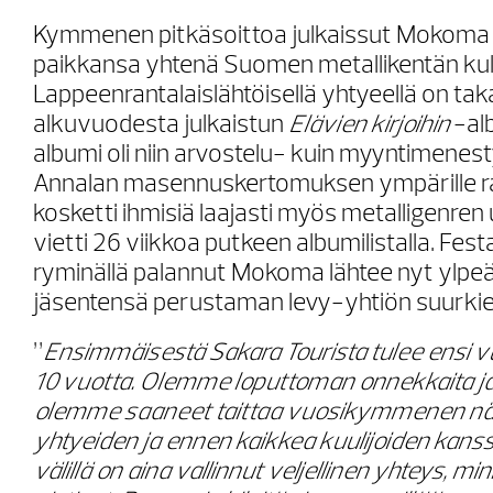
Kymmenen pitkäsoittoa julkaissut Mokoma 
paikkansa yhtenä Suomen metallikentän kul
Lappeenrantalaislähtöisellä yhtyeellä on t
alkuvuodesta julkaistun
Elävien kirjoihin
-al
albumi oli niin arvostelu- kuin myyntimenes
Annalan masennuskertomuksen ympärille r
kosketti ihmisiä laajasti myös metalligenren 
vietti 26 viikkoa putkeen albumilistalla. Fest
ryminällä palannut Mokoma lähtee nyt ylp
jäsentensä perustaman levy-yhtiön suurkie
”
Ensimmäisestä Sakara Tourista tulee ensi 
10 vuotta. Olemme loputtoman onnekkaita ja kii
olemme saaneet taittaa vuosikymmenen näi
yhtyeiden ja ennen kaikkea kuulijoiden kans
välillä on aina vallinnut veljellinen yhteys, m