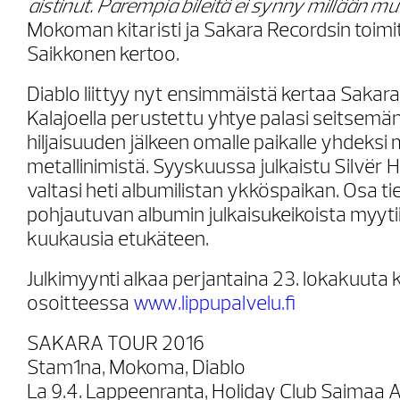
aistinut. Parempia bileitä ei synny millään mu
Mokoman kitaristi ja Sakara Recordsin toim
Saikkonen kertoo.
Diablo liittyy nyt ensimmäistä kertaa Sakar
Kalajoella perustettu yhtye palasi seitsem
hiljaisuuden jälkeen omalle paikalle yhdek
metallinimistä. Syyskuussa julkaistu Silvër 
valtasi heti albumilistan ykköspaikan. Osa ti
pohjautuvan albumin julkaisukeikoista myyti
kuukausia etukäteen.
Julkimyynti alkaa perjantaina 23. lokakuuta k
osoitteessa
www.lippupalvelu.fi
SAKARA TOUR 2016
Stam1na, Mokoma, Diablo
La 9.4. Lappeenranta, Holiday Club Saimaa Are