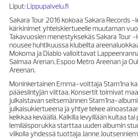
Liput:
Lippupalvelu.fi
Sakara Tour 2016 kokoaa Sakara Records -
kärkinimet yhteiskiertueelle muutaman vuo
Takavuosien menestyksekäs Sakara Tour -k
nousee huhtikuussa klubeilta areenaluokka
Mokoma ja Diablo valloittavat Lappeenrann
Saimaa Arenan, Espoo Metro Areenan ja Ou
Areenan.
Moninkertainen Emma-voittaja Stam1na ka
pääesiintyjän viittaa. Konsertit toimivat ma
julkaistavan seitsemännen Stam1na-album
julkaisukiertueena ja yhtye tekee ainoasta
keikkaa keväällä. Kaikilla levyillään kultaa ta
lemiläisporukka starttaa uuden albumin stud
viikolla yhdessä tuottaja Janne Joutsennie