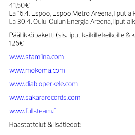
41,50€
La 16.4. Espoo, Espoo Metro Areena, liput a
La 30.4. Oulu, Oulun Energia Areena, liput al
Päällikköpaketti (sis. liput kaikille keikoille &
126€
www.stam1na.com
www.mokoma.com
www.diabloperkele.com
www.sakararecords.com
www.fullsteam.fi
Haastattelut & lisätiedot: