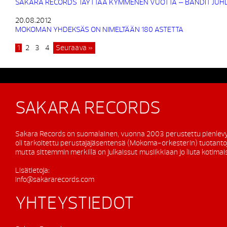
SAKARA RECORDS TÄYTTÄÄ KYMMENEN VUOTTA – BÄNDIT JUHL
20.08.2012
MOKOMAN YHDEKSÄS ON NIMELTÄÄN 180 ASTETTA
1
2
3
4
Seuraava »
SAKARA RECORDS
Sakara Records on suomalainen, vuonna 2003 perustettu pienlevy
oli tarkoitettu perustajajäsentensä (Mokoma-orkesterin) tuotanto
mutta sittemmin merkillä on julkaissut musiikkiaan jo liuta kotimaisi
Lisätietoja:
info@sakararecords.com
YHTEYSTIEDOT