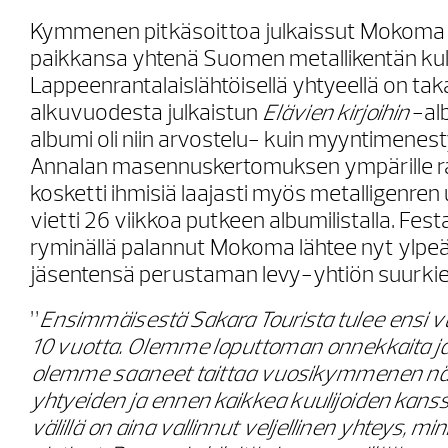
Kymmenen pitkäsoittoa julkaissut Mokoma 
paikkansa yhtenä Suomen metallikentän kul
Lappeenrantalaislähtöisellä yhtyeellä on t
alkuvuodesta julkaistun
Elävien kirjoihin
-al
albumi oli niin arvostelu- kuin myyntimenes
Annalan masennuskertomuksen ympärille r
kosketti ihmisiä laajasti myös metalligenren 
vietti 26 viikkoa putkeen albumilistalla. Fest
ryminällä palannut Mokoma lähtee nyt ylp
jäsentensä perustaman levy-yhtiön suurkie
”
Ensimmäisestä Sakara Tourista tulee ensi 
10 vuotta. Olemme loputtoman onnekkaita ja kii
olemme saaneet taittaa vuosikymmenen näi
yhtyeiden ja ennen kaikkea kuulijoiden kans
välillä on aina vallinnut veljellinen yhteys, m