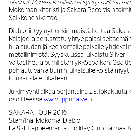
aistinut. Parempia bileitä ei synny millään mu
Mokoman kitaristi ja Sakara Recordsin toim
Saikkonen kertoo.
Diablo liittyy nyt ensimmäistä kertaa Sakar
Kalajoella perustettu yhtye palasi seitsem
hiljaisuuden jälkeen omalle paikalle yhdek
metallinimistä. Syyskuussa julkaistu Silvër 
valtasi heti albumilistan ykköspaikan. Osa ti
pohjautuvan albumin julkaisukeikoista myyti
kuukausia etukäteen.
Julkimyynti alkaa perjantaina 23. lokakuuta k
osoitteessa
www.lippupalvelu.fi
SAKARA TOUR 2016
Stam1na, Mokoma, Diablo
La 9.4. Lappeenranta, Holiday Club Saimaa Are