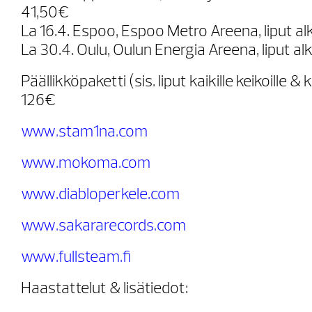
41,50€
La 16.4. Espoo, Espoo Metro Areena, liput a
La 30.4. Oulu, Oulun Energia Areena, liput al
Päällikköpaketti (sis. liput kaikille keikoille &
126€
www.stam1na.com
www.mokoma.com
www.diabloperkele.com
www.sakararecords.com
www.fullsteam.fi
Haastattelut & lisätiedot: