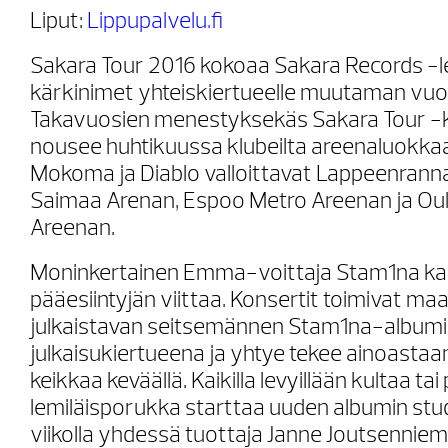
Liput:
Lippupalvelu.fi
Sakara Tour 2016 kokoaa Sakara Records -
kärkinimet yhteiskiertueelle muutaman vuo
Takavuosien menestyksekäs Sakara Tour -k
nousee huhtikuussa klubeilta areenaluokka
Mokoma ja Diablo valloittavat Lappeenrann
Saimaa Arenan, Espoo Metro Areenan ja Ou
Areenan.
Moninkertainen Emma-voittaja Stam1na ka
pääesiintyjän viittaa. Konsertit toimivat ma
julkaistavan seitsemännen Stam1na-album
julkaisukiertueena ja yhtye tekee ainoasta
keikkaa keväällä. Kaikilla levyillään kultaa ta
lemiläisporukka starttaa uuden albumin stud
viikolla yhdessä tuottaja Janne Joutsennie