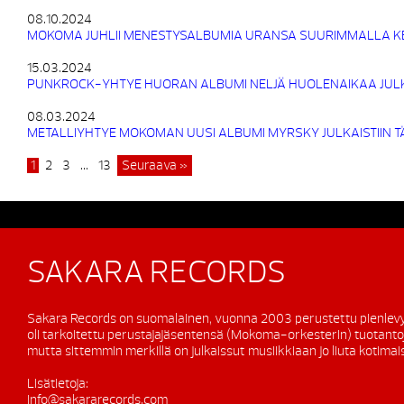
08.10.2024
MOKOMA JUHLII MENESTYSALBUMIA URANSA SUURIMMALLA K
15.03.2024
PUNKROCK-YHTYE HUORAN ALBUMI NELJÄ HUOLENAIKAA JULK
08.03.2024
METALLIYHTYE MOKOMAN UUSI ALBUMI MYRSKY JULKAISTIIN 
1
2
3
…
13
Seuraava »
SAKARA RECORDS
Sakara Records on suomalainen, vuonna 2003 perustettu pienlevy
oli tarkoitettu perustajajäsentensä (Mokoma-orkesterin) tuotanto
mutta sittemmin merkillä on julkaissut musiikkiaan jo liuta kotimaisi
Lisätietoja:
info@sakararecords.com