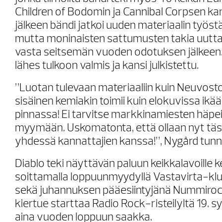
Children of Bodomin ja Cannibal Corpsen ka
jälkeen bändi jatkoi uuden materiaalin työstä
mutta moninaisten sattumusten takia uutta
vasta seitsemän vuoden odotuksen jälkeen.
lähes tulkoon valmis ja kansi julkistettu.
”Luotan tulevaan materiaaliin kuin Neuvosto
sisäinen kemiakin toimii kuin elokuvissa ikää
pinnassa! Ei tarvitse markkinamiesten häpeil
myymään. Uskomatonta, että ollaan nyt täs
yhdessä kannattajien kanssa!”, Nygård tunn
Diablo teki näyttävän paluun keikkalavoille
soittamalla loppuunmyydyllä Vastavirta-klu
sekä juhannuksen pääesiintyjänä Nummiroc
kiertue starttaa Radio Rock-risteilyltä 19. s
aina vuoden loppuun saakka.