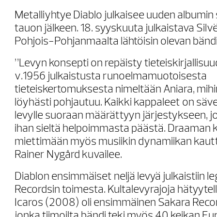
Metalliyhtye Diablo julkaisee uuden albumi
tauon jälkeen. 18. syyskuuta julkaistava Sil
Pohjois-Pohjanmaalta lähtöisin olevan bänd
”Levyn konsepti on repäisty tieteiskirjallis
v.1956 julkaistusta runoelmamuotoisesta
tieteiskertomuksesta nimeltään Aniara, mihi
löyhästi pohjautuu. Kaikki kappaleet on säve
levylle suoraan määrättyyn järjestykseen, jo
ihan sieltä helpoimmasta päästä. Draaman 
miettimään myös musiikin dynamiikan kautta”
Rainer Nygård kuvailee.
Diablon ensimmäiset neljä levyä julkaistiin 
Recordsin toimesta. Kultalevyrajoja hätyytel
Icaros (2008) oli ensimmäinen Sakara Recor
jonka tiimoilta bändi teki myös 40 keikan E