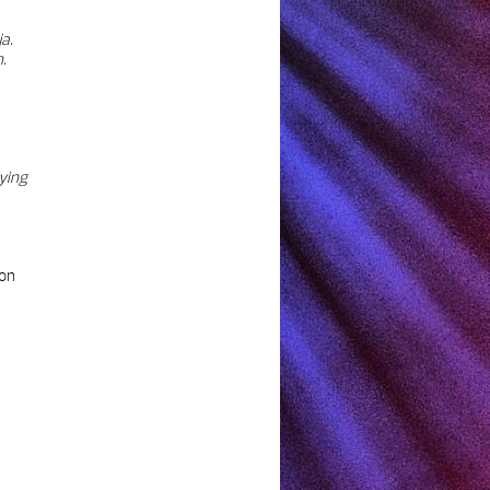
ja.
.
ying
 on