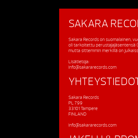
SAKARA RECO
Sakara Records on suomalainen, vu
oli tarkoitettu perustajajäsentensä
mutta sittemmin merkillä on julkaissu
Lisätietoja:
info@sakararecords.com
YHTEYSTIEDO
Sakara Records
PL 799
33101 Tampere
FINLAND
info@sakararecords.com