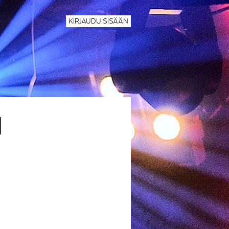
KIRJAUDU SISÄÄN
N