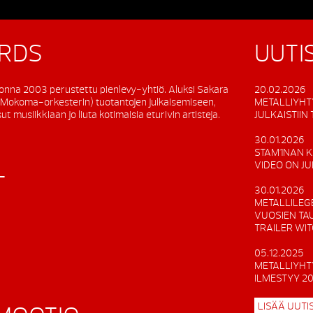
RDS
UUTI
onna 2003 perustettu pienlevy-yhtiö. Aluksi Sakara
20.02.2026
 (Mokoma-orkesterin) tuotantojen julkaisemiseen,
METALLIYHT
t musiikkiaan jo liuta kotimaisia eturivin artisteja.
JULKAISTIIN
30.01.2026
STAM1NAN K
VIDEO ON J
T
30.01.2026
METALLILEG
VUOSIEN TA
TRAILER WI
05.12.2025
METALLIYHT
ILMESTYY 2
LISÄÄ UUTIS