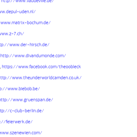
,
http://www.vaudeville.de/
ww.depul-uden.nl/
//www.matrix-bochum.de/
www.z-7.ch/
tp://www.der-hirsch.de/
,
http://www.divandumonde.com/
,
https://www.facebook.com/theoobleck
http://www.theunderworldcamden.co.uk/
p://www.biebob.be/
http://www.gruenspan.de/
tp://c-club-berlin.de/
://feierwerk.de/
/www.szenewien.com/