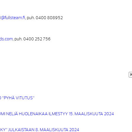
i@fullsteam.fi
, puh. 0400 808952
rds.com
, puh. 0400 252 756
O ”PYHÄ VITUTUS”
 NELJÄ HUOLENAIKAA ILMESTYY 15. MAALISKUUTA 2024
KY” JULKAISTAAN 8. MAALISKUUTA 2024