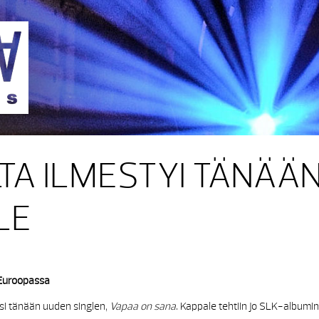
Sakara Records
TA ILMESTYI TÄNÄÄ
LE
-Euroopassa
si tänään uuden singlen,
Vapaa on sana
. Kappale tehtiin jo SLK-albumin