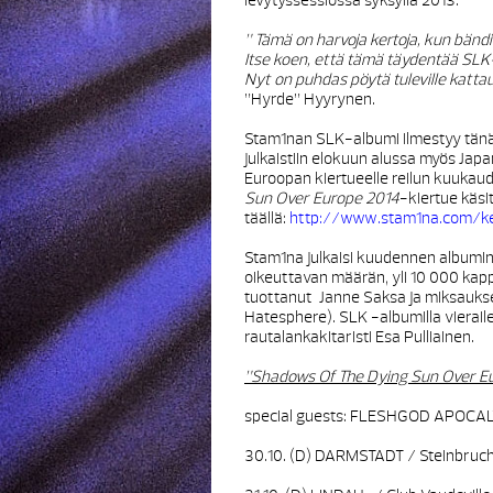
levytyssessiossa syksyllä 2013.
” Tämä on harvoja kertoja, kun bändi ju
Itse koen, että tämä täydentää SLK
Nyt on puhdas pöytä tuleville kattau
”Hyrde” Hyyrynen.
Stam1nan SLK-albumi ilmestyy tän
julkaistiin elokuun alussa myös Ja
Euroopan kiertueelle reilun kuukau
Sun Over Europe 2014
-kiertue käsi
täällä:
http://www.stam1na.com/ke
Stam1na julkaisi kuudennen albumi
oikeuttavan määrän, yli 10 000 kapp
tuottanut Janne Saksa ja miksauks
Hatesphere). SLK -albumilla vierail
rautalankakitaristi Esa Pulliainen.
”Shadows Of The Dying Sun Over E
special guests: FLESHGOD APOCA
30.10. (D) DARMSTADT / Steinbruch