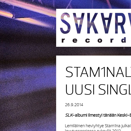
STAM1NAL
UUSI SING
26.9.2014
SLK
-albumi ilmestyi tänään Keski
Lemiläinen heviyhtye Stam1na julkai