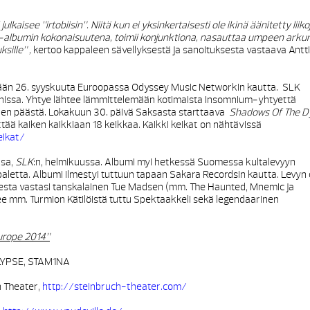
lkaisee ”irtobiisin”. Niitä kun ei yksinkertaisesti ole ikinä äänitetty liiko
-albumin kokonaisuutena, toimii konjunktiona, nasauttaa umpeen arkun
ksille”
,
kertoo kappaleen sävellyksestä ja sanoituksesta vastaava Antti
ään 26. syyskuuta Euroopassa Odyssey Music Networkin kautta. SLK
panissa. Yhtye lähtee lämmittelemään kotimaista Insomnium-yhtyettä
den päästä. Lokakuun 30. päivä Saksasta starttaava
Shadows Of The D
ttää kaiken kaikkiaan 18 keikkaa. Kaikki keikat on nähtävissä
ikat/
nsa,
SLK
:n, helmikuussa. Albumi myi hetkessä Suomessa kultalevyyn
aletta. Albumi ilmestyi tuttuun tapaan Sakara Recordsin kautta. Levyn
esta vastasi tanskalainen Tue Madsen (mm. The Haunted, Mnemic ja
ee mm. Turmion Kätilöistä tuttu Spektaakkeli sekä legendaarinen
urope 2014”
LYPSE, STAM1NA
 Theater,
http://steinbruch-theater.com/