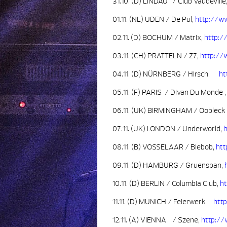
31.10. (D) LINDAU / Club Vaudeville
01.11. (NL) UDEN / De Pul,
http://w
02.11. (D) BOCHUM / Matrix,
http:
03.11. (CH) PRATTELN / Z7,
http://
04.11. (D) NÜRNBERG / Hirsch,
ht
05.11. (F) PARIS / Divan Du Monde 
06.11. (UK) BIRMINGHAM / Oobleck 
07.11. (UK) LONDON / Underworld,
08.11. (B) VOSSELAAR / Biebob,
htt
09.11. (D) HAMBURG / Gruenspan,
10.11. (D) BERLIN / Columbia Club,
ht
11.11. (D) MUNICH / Feierwerk
http
12.11. (A) VIENNA / Szene,
http:/