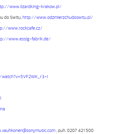
tp://www.lizardking-krakow.pl/
u do Switu,
http://www.odzmierzchudoswitu.pl/
tp://www.rockcafe.cz/
tp://www.essig-fabrik.de/
m/watch?v=5VF2WK_r3-I
l
1na
ja.vauhkonen@sonymusic.com
, puh. 0207 421 500