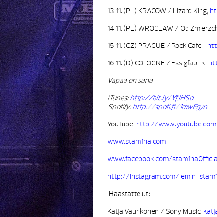
13.11. (PL) KRACOW / Lizard King,
ht
14.11. (PL) WROCLAW / Od Zmierzch
15.11. (CZ) PRAGUE / Rock Cafe
ht
16.11. (D) COLOGNE / Essigfabrik,
ht
Vapaa on sana
iTunes:
http://bit.ly/YfJHSo
Spotify:
http://spoti.fi/1mwFgyn
YouTube:
http://www.youtube.co
www.stam1na.com
www.facebook.com/stam1naOfficia
http://instagram.com/lemin_stam
Haastattelut:
Katja Vauhkonen / Sony Music,
kat