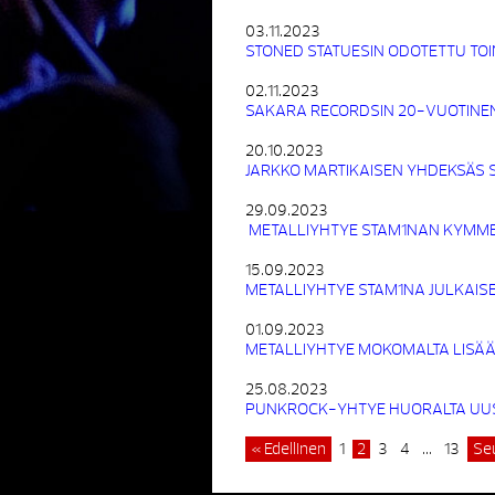
03.11.2023
STONED STATUESIN ODOTETTU TOI
02.11.2023
SAKARA RECORDSIN 20-VUOTINEN
20.10.2023
JARKKO MARTIKAISEN YHDEKSÄS 
29.09.2023
METALLIYHTYE STAM1NAN KYMME
15.09.2023
METALLIYHTYE STAM1NA JULKAISE
01.09.2023
METALLIYHTYE MOKOMALTA LISÄÄ
25.08.2023
PUNKROCK-YHTYE HUORALTA UUSI
« Edellinen
1
2
3
4
…
13
Se