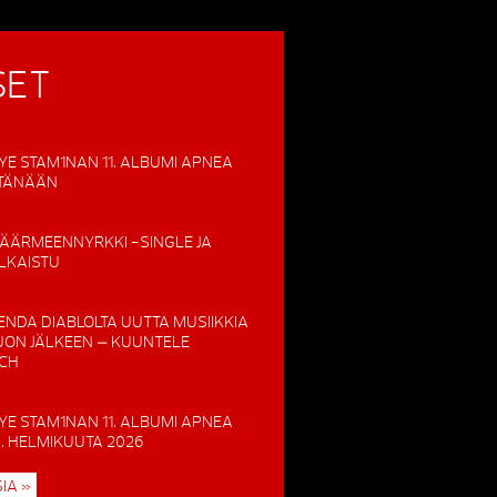
SET
YE STAM1NAN 11. ALBUMI APNEA
 TÄNÄÄN
ÄÄRMEENNYRKKI -SINGLE JA
ULKAISTU
ENDA DIABLOLTA UUTTA MUSIIKKIA
UON JÄLKEEN – KUUNTELE
TCH
YE STAM1NAN 11. ALBUMI APNEA
0. HELMIKUUTA 2026
IA »