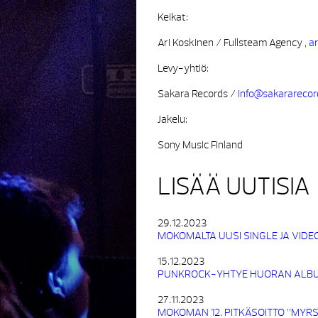
Keikat:
Ari Koskinen / Fullsteam Agency ,
ar
Levy-yhtiö:
Sakara Records /
info@sakarareco
Jakelu:
Sony Music Finland
LISÄÄ UUTISIA
29.12.2023
MOKOMALTA UUSI SINGLE JA VIDE
15.12.2023
PUNKROCK-YHTYE HUORAN ALBUMI
27.11.2023
MOKOMAN 12. PITKÄSOITTO ”MYRS