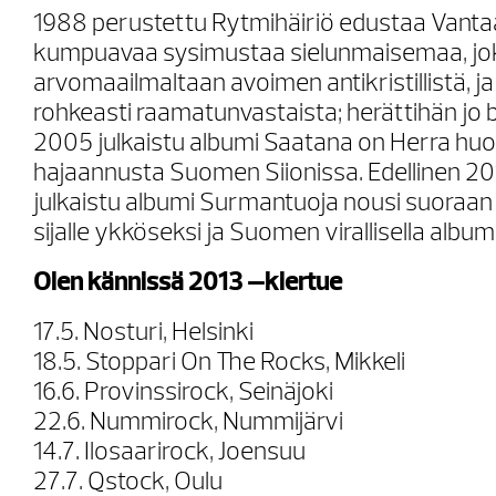
1988 perustettu Rytmihäiriö edustaa Vantaa
kumpuavaa sysimustaa sielunmaisemaa, jo
arvomaailmaltaan avoimen antikristillistä, ja
rohkeasti raamatunvastaista; herättihän jo
2005 julkaistu albumi Saatana on Herra hu
hajaannusta Suomen Siionissa. Edellinen 20
julkaistu albumi Surmantuoja nousi suoraan 
sijalle ykköseksi ja Suomen virallisella albumili
Olen kännissä 2013 –kiertue
17.5. Nosturi, Helsinki
18.5. Stoppari On The Rocks, Mikkeli
16.6. Provinssirock, Seinäjoki
22.6. Nummirock, Nummijärvi
14.7. Ilosaarirock, Joensuu
27.7. Qstock, Oulu