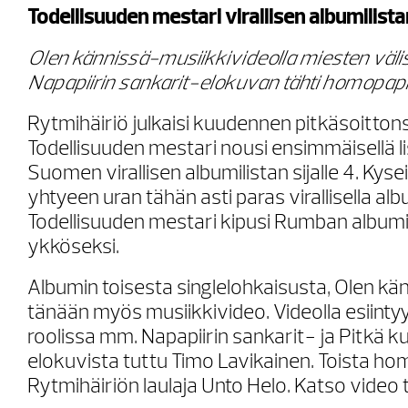
Todellisuuden mestari virallisen albumilistan
Olen kännissä-musiikkivideolla miesten välis
Napapiirin sankarit-elokuvan tähti homopapi
Rytmihäiriö julkaisi kuudennen pitkäsoitton
Todellisuuden mestari nousi ensimmäisellä li
Suomen virallisen albumilistan sijalle 4. Kyse
yhtyeen uran tähän asti paras virallisella albu
Todellisuuden mestari kipusi Rumban albumil
ykköseksi.
Albumin toisesta singlelohkaisusta, Olen känn
tänään myös musiikkivideo. Videolla esiint
roolissa mm. Napapiirin sankarit- ja Pitkä 
elokuvista tuttu Timo Lavikainen. Toista ho
Rytmihäiriön laulaja Unto Helo. Katso video tä