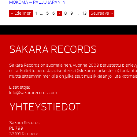
MOKOMA – PALUU JAPANIIN
« Edellinen
1
…
5
6
7
8
9
…
13
Seuraava »
SAKARA RECORDS
Sakara Records on suomalainen, vuonna 2003 perustettu pienlevy
oli tarkoitettu perustajajäsentensä (Mokoma-orkesterin) tuotanto
mutta sittemmin merkillä on julkaissut musiikkiaan jo liuta kotimaisi
Lisätietoja:
info@sakararecords.com
YHTEYSTIEDOT
Sakara Records
PL 799
33101 Tampere