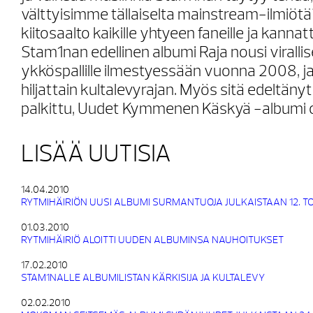
välttyisimme tällaiselta mainstream-ilmiöt
kiitosaalto kaikille yhtyeen faneille ja kannatta
Stam1nan edellinen albumi Raja nousi virallis
ykköspallille ilmestyessään vuonna 2008, ja
hiljattain kultalevyrajan. Myös sitä edeltäny
palkittu, Uudet Kymmenen Käskyä -albumi 
LISÄÄ UUTISIA
14.04.2010
RYTMIHÄIRIÖN UUSI ALBUMI SURMANTUOJA JULKAISTAAN 12. 
01.03.2010
RYTMIHÄIRIÖ ALOITTI UUDEN ALBUMINSA NAUHOITUKSET
17.02.2010
STAM1NALLE ALBUMILISTAN KÄRKISIJA JA KULTALEVY
02.02.2010