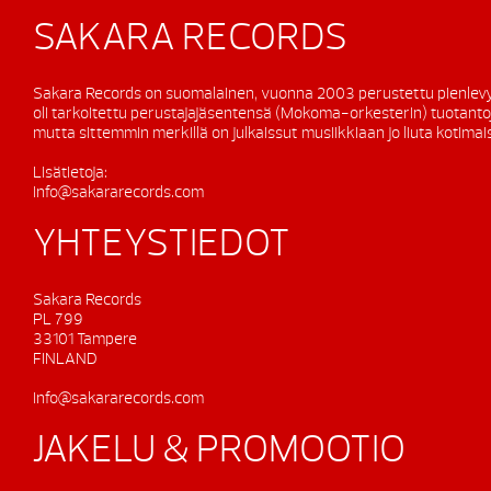
SAKARA RECORDS
Sakara Records on suomalainen, vuonna 2003 perustettu pienlevy
oli tarkoitettu perustajajäsentensä (Mokoma-orkesterin) tuotanto
mutta sittemmin merkillä on julkaissut musiikkiaan jo liuta kotimaisi
Lisätietoja:
info@sakararecords.com
YHTEYSTIEDOT
Sakara Records
PL 799
33101 Tampere
FINLAND
info@sakararecords.com
JAKELU & PROMOOTIO