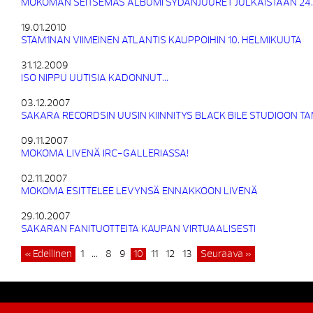
MOKOMAN SEITSEMÄS ALBUMI SYDÄNJUURET JULKAISTAAN 24
19.01.2010
STAM1NAN VIIMEINEN ATLANTIS KAUPPOIHIN 10. HELMIKUUTA
31.12.2009
ISO NIPPU UUTISIA KADONNUT…
03.12.2007
SAKARA RECORDSIN UUSIN KIINNITYS BLACK BILE STUDIOON 
09.11.2007
MOKOMA LIVENÄ IRC-GALLERIASSA!
02.11.2007
MOKOMA ESITTELEE LEVYNSÄ ENNAKKOON LIVENÄ
29.10.2007
SAKARAN FANITUOTTEITA KAUPAN VIRTUAALISESTI
« Edellinen
1
…
8
9
10
11
12
13
Seuraava »