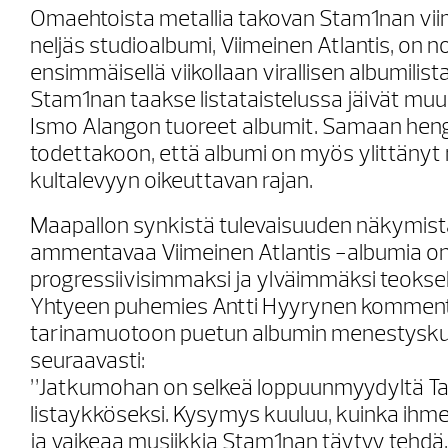
Omaehtoista metallia takovan Stam1nan viime
neljäs studioalbumi, Viimeinen Atlantis, on 
ensimmäisellä viikollaan virallisen albumilis
Stam1nan taakse listataistelussa jäivät mu
Ismo Alangon tuoreet albumit. Samaan he
todettakoon, että albumi on myös ylittäny
kultalevyyn oikeuttavan rajan.
Maapallon synkistä tulevaisuuden näkymist
ammentavaa Viimeinen Atlantis -albumia on
progressiivisimmaksi ja ylväimmäksi teoksek
Yhtyeen puhemies Antti Hyyrynen komment
tarinamuotoon puetun albumin menestysku
seuraavasti:
”Jatkumohan on selkeä loppuunmyydyltä Ta
listaykköseksi. Kysymys kuuluu, kuinka ihm
ja vaikeaa musiikkia Stam1nan täytyy tehdä,