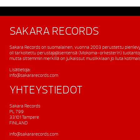
SAKARA RECORDS
Sakara Records on suomalainen, vuonna 2003 perustettu pienlevy
oli tarkoitettu perustajajäsentensä (Mokoma-orkesterin) tuotanto
mutta sittemmin merkillä on julkaissut musiikkiaan jo liuta kotimaisi
Lisätietoja:
info@sakararecords.com
YHTEYSTIEDOT
Sakara Records
PL 799
33101 Tampere
FINLAND
info@sakararecords.com