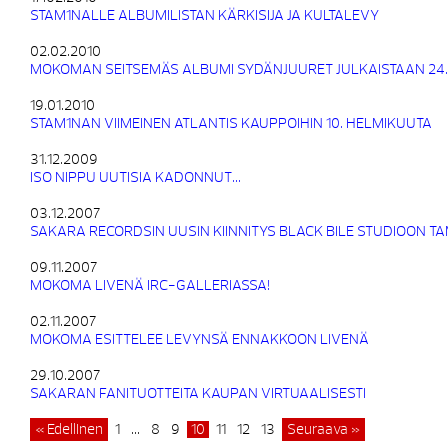
STAM1NALLE ALBUMILISTAN KÄRKISIJA JA KULTALEVY
02.02.2010
MOKOMAN SEITSEMÄS ALBUMI SYDÄNJUURET JULKAISTAAN 24
19.01.2010
STAM1NAN VIIMEINEN ATLANTIS KAUPPOIHIN 10. HELMIKUUTA
31.12.2009
ISO NIPPU UUTISIA KADONNUT…
03.12.2007
SAKARA RECORDSIN UUSIN KIINNITYS BLACK BILE STUDIOON 
09.11.2007
MOKOMA LIVENÄ IRC-GALLERIASSA!
02.11.2007
MOKOMA ESITTELEE LEVYNSÄ ENNAKKOON LIVENÄ
29.10.2007
SAKARAN FANITUOTTEITA KAUPAN VIRTUAALISESTI
« Edellinen
1
…
8
9
10
11
12
13
Seuraava »