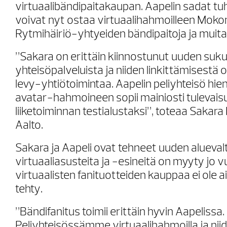
virtuaalibändipaitakaupan. Aapelin sadat tu
voivat nyt ostaa virtuaalihahmoilleen Mok
Rytmihäiriö-yhtyeiden bändipaitoja ja muita
”Sakara on erittäin kiinnostunut uuden suk
yhteisöpalveluista ja niiden linkittämisestä 
levy-yhtiötoimintaa. Aapelin peliyhteisö hie
avatar-hahmoineen sopii mainiosti tulevai
liiketoiminnan testialustaksi”, toteaa Sakar
Aalto.
Sakara ja Aapeli ovat tehneet uuden alueval
virtuaaliasusteita ja -esineitä on myyty jo 
virtuaalisten fanituotteiden kauppaa ei ol
tehty.
”Bändifanitus toimii erittäin hyvin Aapelissa.
Peliyhteisössämme virtuaalihahmoilla ja niid