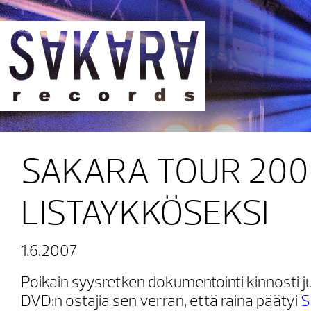
Sakara Records
SAKARA TOUR 200
LISTAYKKÖSEKSI
1.6.2007
Poikain syysretken dokumentointi kinnosti ju
DVD:n ostajia sen verran, että raina päätyi
S