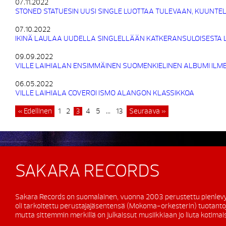
07.11.2022
STONED STATUESIN UUSI SINGLE LUOTTAA TULEVAAN, KUUNTEL
07.10.2022
IKINÄ LAULAA UUDELLA SINGLELLÄÄN KATKERANSULOISESTA
09.09.2022
VILLE LAIHIALAN ENSIMMÄINEN SUOMENKIELINEN ALBUMI ILM
06.05.2022
VILLE LAIHIALA COVEROI ISMO ALANGON KLASSIKKOA
« Edellinen
1
2
3
4
5
…
13
Seuraava »
SAKARA RECORDS
Sakara Records on suomalainen, vuonna 2003 perustettu pienlevy
oli tarkoitettu perustajajäsentensä (Mokoma-orkesterin) tuotanto
mutta sittemmin merkillä on julkaissut musiikkiaan jo liuta kotimaisi