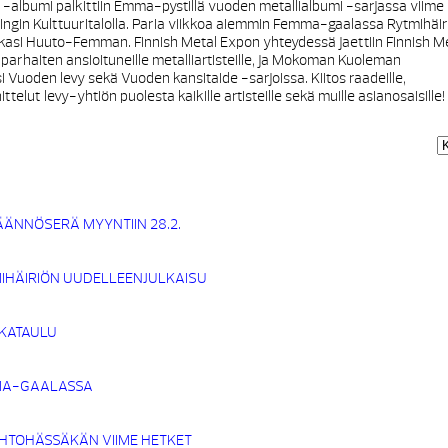
lbumi palkittiin Emma-pystillä vuoden metallialbumi -sarjassa viime
gin Kulttuuritalolla. Paria viikkoa aiemmin Femma-gaalassa Rytmihäir
okkasi Huuto-Femman. Finnish Metal Expon yhteydessä jaettiin Finnish M
parhaiten ansioituneille metalliartisteille, ja Mokoman Kuoleman
i Vuoden levy sekä Vuoden kansitaide -sarjoissa. Kiitos raadeille,
ittelut levy-yhtiön puolesta kaikille artisteille sekä muille asianosaisille!
ÄÄNNÖSERÄ MYYNTIIN 28.2.
MIHÄIRIÖN UUDELLEENJULKAISU
IKATAULU
MA-GAALASSA
HTOHÄSSÄKÄN VIIME HETKET