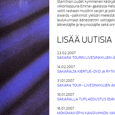
Stam1nan Uudet kymmenen käskyä -a
viikonloppuna Emma-gaalassa Helsin
voitti raskaan musiikin sarjan ja p
Awards -palkinnot yleisön mielestä 
laulukunnaat äänestettiin voittajaks
äänestäjille ja levynostajille sekä onn
LISÄÄ UUTISIA
23.02.2007
SAKARA TOURIN LIVESINKKUJEN J
14.02.2007
SAKARALTA KIERTUE-DVD JA RYT
31.01.2007
SAKARA TOUR -LIVESINKKUJEN A
18.01.2007
SAKARALLA TUPLAEDUSTUS EM
16.01.2007
MOKOMAN EP:N KANSIVIHKON VAI