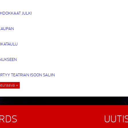
EHDOKKAAT JULKI
KAUPAN
IKATAULU
NNUKSEEN
RTYY TEATRIAN ISOON SALIIN
euraava »
RDS
UUTI