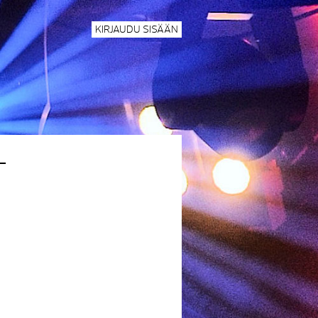
KIRJAUDU SISÄÄN
T