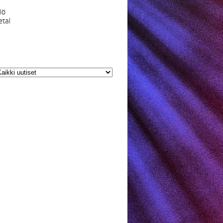
iö
etal