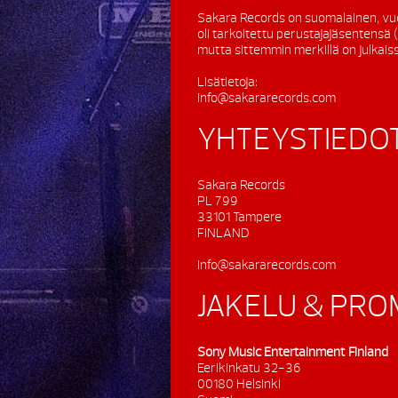
Sakara Records on suomalainen, vu
oli tarkoitettu perustajajäsentensä
mutta sittemmin merkillä on julkaissu
Lisätietoja:
info@sakararecords.com
YHTEYSTIEDO
Sakara Records
PL 799
33101 Tampere
FINLAND
info@sakararecords.com
JAKELU & PR
Sony Music Entertainment Finland
Eerikinkatu 32-36
00180 Helsinki