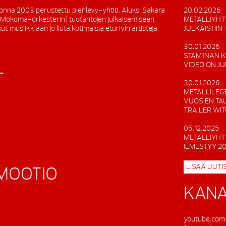
onna 2003 perustettu pienlevy-yhtiö. Aluksi Sakara
20.02.2026
 (Mokoma-orkesterin) tuotantojen julkaisemiseen,
METALLIYHT
t musiikkiaan jo liuta kotimaisia eturivin artisteja.
JULKAISTIIN
30.01.2026
STAM1NAN K
VIDEO ON J
T
30.01.2026
METALLILEG
VUOSIEN TA
TRAILER WI
05.12.2025
METALLIYHT
ILMESTYY 2
LISÄÄ UUTIS
OMOOTIO
KANA
youtube.com