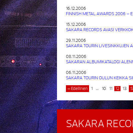
16.12.2006
FINNISH METAL AWARDS 2006 – 
15.12.2006
SAKARA RECORDS AVASI VERKKO
29.11.2006
SAKARA TOURIN LIVESINKKUJEN A
08.11.2006
SAKARAN ALBUMIKATALOGI ALE
06.11.2006
SAKARA TOURIN OULUN KEIKKA SII
« Edellinen
1
…
10
11
12
13
S
SAKARA RECO