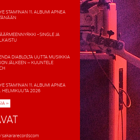
YE STAM1NAN 11. ALBUMI APNEA
 TÄNÄÄN
ÄÄRMEENNYRKKI -SINGLE JA
ULKAISTU
ENDA DIABLOLTA UUTTA MUSIIKKIA
UON JÄLKEEN – KUUNTELE
TCH
YE STAM1NAN 11. ALBUMI APNEA
0. HELMIKUUTA 2026
IA »
VAT
/sakararecordscom